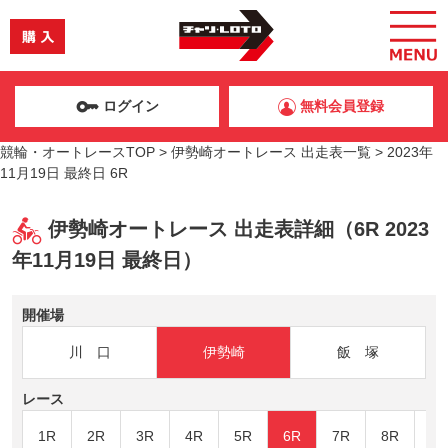
ログイン
無料会員登録
競輪・オートレースTOP
>
伊勢崎オートレース 出走表一覧
>
2023年
11月19日 最終日 6R
伊勢崎オートレース 出走表詳細（6R 2023
年11月19日 最終日）
開催場
川 口
伊勢崎
飯 塚
レース
1R
2R
3R
4R
5R
6R
7R
8R
9R