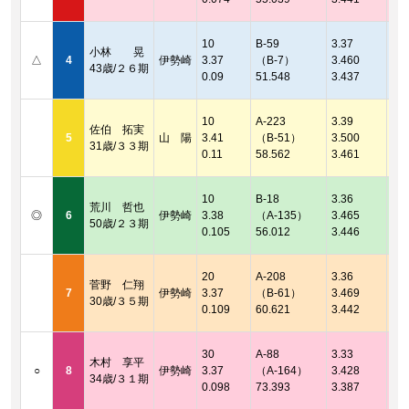
2連
着順
10
B-59
3.37
小林 晃
2連
△
4
伊勢崎
3.37
（B-7）
3.460
43歳/２６期
着順
0.09
51.548
3.437
2連
着順
10
A-223
3.39
佐伯 拓実
2連
5
山 陽
3.41
（B-51）
3.500
31歳/３３期
着順
0.11
58.562
3.461
2連
着順
10
B-18
3.36
荒川 哲也
2連
◎
6
伊勢崎
3.38
（A-135）
3.465
50歳/２３期
着順
0.105
56.012
3.446
2連
着順
20
A-208
3.36
菅野 仁翔
2連
7
伊勢崎
3.37
（B-61）
3.469
30歳/３５期
着順
0.109
60.621
3.442
2連
着順
30
A-88
3.33
木村 享平
2連
○
8
伊勢崎
3.37
（A-164）
3.428
34歳/３１期
着順
0.098
73.393
3.387
2連