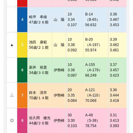
2
着
10
B-14
3.38
畦坪 孝雄
2
4
山 陽
3.34
（B-65）
3.487
47歳/２６期
着
0.107
56.632
3.453
2
着
10
B-20
3.39
池田 康範
2
▲
5
山 陽
3.38
（A-197）
3.482
56歳/２１期
着
0.092
55.974
3.461
2
着
10
A-155
3.37
新井 裕貴
2
6
伊勢崎
3.38
（A-179）
3.457
34歳/３０期
着
0.087
66.249
3.423
2
着
20
A-121
3.36
鈴木 清市
2
△
7
伊勢崎
3.35
（A-110）
3.444
70歳/１４期
着
0.084
70.068
3.418
2
着
30
A-49
3.31
佐久間 健光
2
◎
8
伊勢崎
3.30
（S-38）
3.413
44歳/２６期
着
0.103
78.754
3.393
2