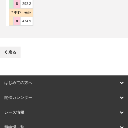
8
292.2
7 中野 光公
8
474.9
戻る
はじめての方へ
はじめての方へ
開催カレンダー
競輪
レース情報
オートレース
レース予想
競輪場一覧