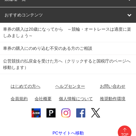
競輪くじ
レース結果
北日本
函館競輪場
青森競輪場
いわき平競輪場
おすすめコンテンツ
車券の購入は20歳になってから ～競輪・オートレースは適度に楽
Dokanto!
キャリーオーバー一覧
関
競輪選手情報
弥彦競輪場
前橋競輪場
取手競輪場
宇都宮競輪場
しみましょう～
東
大宮競輪場
西武園競輪場
京王閣競輪場
立川競輪場
チャリロトプラザ
Perfecta Navi
車券の購入にのめり込む不安のある方のご相談
南
松戸競輪場
千葉競輪場
川崎競輪場
平塚競輪場
公営競技の払戻金を受けた方へ（クリックすると国税庁のページへ
netkeirin
関
移動します）
小田原競輪場
伊東競輪場
静岡競輪場
東
ケイリンガル
中
名古屋競輪場
岐阜競輪場
大垣競輪場
豊橋競輪場
はじめての方へ
ヘルプセンター
お問い合わせ
部
チャリレンジャー
富山競輪場
松阪競輪場
四日市競輪場
会員規約
会社概要
個人情報について
推奨動作環境
競輪場情報
近
福井競輪場
奈良競輪場
向日町競輪場
和歌山競輪場
畿
岸和田競輪場
オートレース場情報
PCサイトへ移動