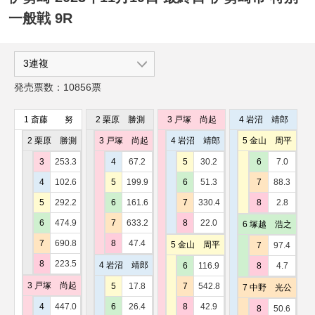
一般戦 9R
発売票数：10856票
1 斎藤 努
2 栗原 勝測
3 戸塚 尚起
4 岩沼 靖郎
2 栗原 勝測
3 戸塚 尚起
4 岩沼 靖郎
5 金山 周平
3
253.3
4
67.2
5
30.2
6
7.0
4
102.6
5
199.9
6
51.3
7
88.3
5
292.2
6
161.6
7
330.4
8
2.8
6
474.9
7
633.2
8
22.0
6 塚越 浩之
7
690.8
8
47.4
5 金山 周平
7
97.4
8
223.5
4 岩沼 靖郎
6
116.9
8
4.7
3 戸塚 尚起
5
17.8
7
542.8
7 中野 光公
4
447.0
6
26.4
8
42.9
8
50.6