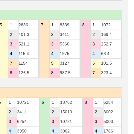
5
1
2886
7
1
8339
8
1
1072
2
401.3
2
3411
2
169.4
3
521.1
3
5360
3
252.7
4
115.4
4
1975
4
63.4
7
1154
5
3127
5
101.5
8
126.5
8
987.5
7
323.4
5
1
10721
6
1
18762
8
1
6254
2
3411
2
15010
2
3002
3
6254
3
10721
3
5003
4
3950
4
3002
4
1786