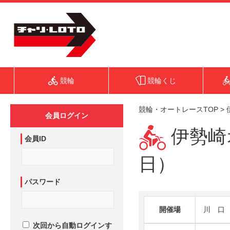
競輪
競輪くじ
競輪・オートレースTOP
>
会員ログイン
伊勢崎オ
会員ID
日）
パスワード
開催場
川 口
次回から自動ログインす