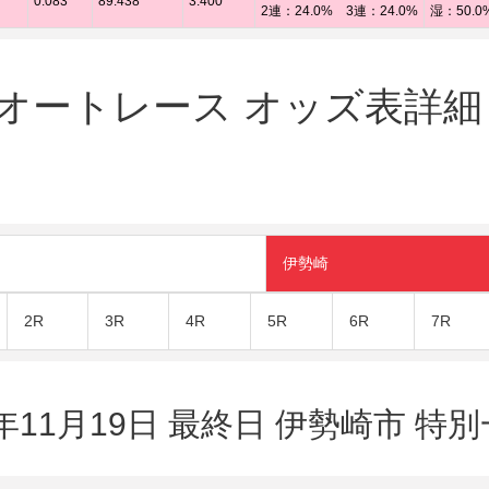
0.083
89.438
3.400
2連：24.0% 3連：24.0%
湿：50.0
ートレース オッズ表詳細（2
伊勢崎
2R
3R
4R
5R
6R
7R
3年11月19日 最終日 伊勢崎市 特別