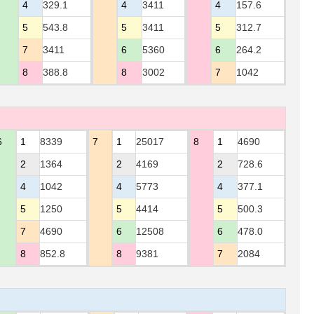
4
329.1
4
3411
4
157.6
5
543.8
5
3411
5
312.7
7
3411
6
5360
6
264.2
8
388.8
8
3002
7
1042
6
1
8339
7
1
25017
8
1
4690
2
1364
2
4169
2
728.6
4
1042
4
5773
4
377.1
5
1250
5
4414
5
500.3
7
4690
6
12508
6
478.0
8
852.8
8
9381
7
2084