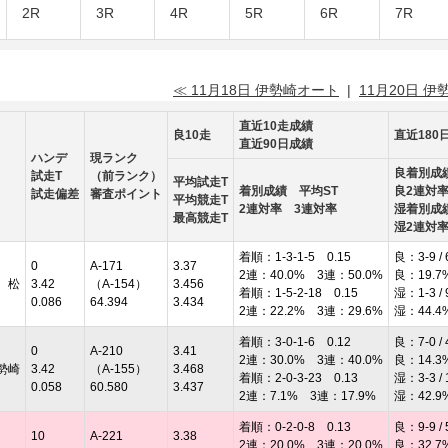
2R
3R
4R
5R
6R
7R
≪ 11月18日 伊勢崎オート
|
11月20日 伊
直近10走成績
良10走
直近180
直近90日成績
ハンデ
現ランク
良着別成
試走T
（前ランク）
平均試走T
着別成績 平均ST
良2連対
試走偏差
審査ポイント
平均競走T
2連対率 3連対率
湿着別成
最高競走T
湿2連対
着順：1-3-1-5 0.15
良：3-9 / 
0
A-171
3.37
2連：40.0% 3連：50.0%
良：19.7
 松
3.42
（A-154）
3.456
着順：1-5-2-18 0.15
湿：1-3 / 
0.086
64.394
3.434
2連：22.2% 3連：29.6%
湿：44.4
着順：3-0-1-6 0.12
良：7-0 / 
0
A-210
3.41
2連：30.0% 3連：40.0%
良：14.3
勢崎
3.42
（A-155）
3.468
着順：2-0-3-23 0.13
湿：3-3 / 
0.058
60.580
3.437
2連：7.1% 3連：17.9%
湿：42.9
着順：0-2-0-8 0.13
良：9-9 / 
10
A-221
3.38
2連：20.0% 3連：20.0%
良：32.7