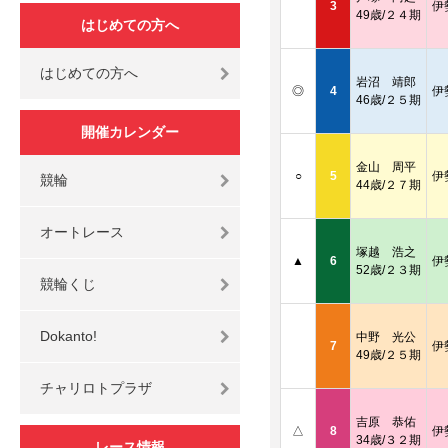
3
伊
49歳/２４期
はじめての方へ
はじめての方へ
岩沼 靖郎
◎
4
伊
46歳/２５期
開催カレンダー
金山 周平
○
5
伊
競輪
44歳/２７期
オートレース
塚越 浩之
▲
6
伊
52歳/２３期
競輪くじ
Dokanto!
中野 光公
7
伊
49歳/２５期
チャリロトプラザ
吉原 恭佑
△
8
伊
34歳/３２期
レース情報