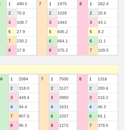
6
1
490.5
7
1
1975
8
1
262.4
2
70.0
2
1028
2
25.6
3
108.7
3
1443
3
43.1
5
27.9
5
605.2
5
8.2
7
230.2
6
664.1
6
11.1
8
17.8
8
375.2
7
109.5
6
1
2084
7
1
7505
8
1
1316
2
318.0
2
3127
2
200.6
3
449.4
3
3950
3
216.2
4
94.4
4
1631
4
46.3
7
807.0
6
2207
6
65.1
8
95.3
8
1272
7
379.0