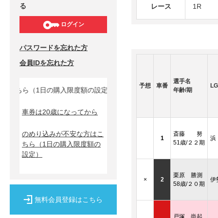
る
レース
1R
ログイン
パスワードを忘れた方
会員IDを忘れた方
選手名
予想
車番
LG
ちら（1日の購入限度額の設定）↓
年齢/期
車券は20歳になってから
のめり込みが不安な方はこ
斎藤 努
1
浜
51歳/２２期
ちら
（1日の購入限度額の
設定）
栗原 勝測
×
2
伊
58歳/２０期
無料会員登録はこちら
戸塚 尚起