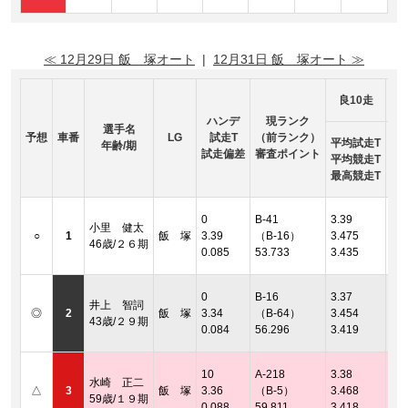
≪ 12月29日 飯 塚オート
|
12月31日 飯 塚オート ≫
良10走
ハンデ
現ランク
選手名
予想
車番
LG
試走T
（前ランク）
平均試走T
年齢/期
試走偏差
審査ポイント
平均競走T
最高競走T
着順
0
B-41
3.39
小里 健太
2連
○
1
飯 塚
3.39
（B-16）
3.475
46歳/２６期
着順
0.085
53.733
3.435
2連
着順
0
B-16
3.37
井上 智詞
2連
◎
2
飯 塚
3.34
（B-64）
3.454
43歳/２９期
着順
0.084
56.296
3.419
2連
着順
10
A-218
3.38
水崎 正二
2連
△
3
飯 塚
3.36
（B-5）
3.468
59歳/１９期
着順
0.088
59.811
3.418