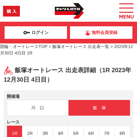
ログイン
無料会員登録
競輪・オートレースTOP
>
飯塚オートレース 出走表一覧
>
2023年12
月30日 4日目 1R
飯塚オートレース 出走表詳細（1R 2023年
12月30日 4日目）
開催場
川 口
飯 塚
レース
1R
2R
3R
4R
5R
6R
7R
8R