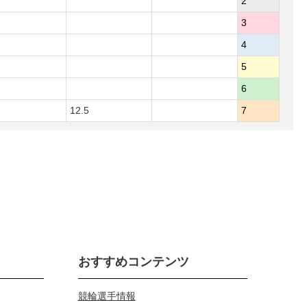
2
3
4
5
6
12.5
7
おすすめコンテンツ
競輪選手情報