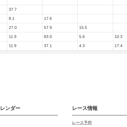
37.7
8.1
17.6
27.0
57.9
15.5
11.9
83.0
5.6
10.3
11.9
37.1
4.3
17.4
カレンダー
レース情報
レース予想