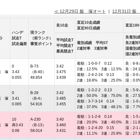
≪ 12月29日 飯 塚オート
|
12月31日 飯
直近10走成績
良10走
直近18
直近90日成績
ハンデ
現ランク
良着別
G
試走T
（前ランク）
平均試走T
着別成績 平均ST
良2連対
試走偏差
審査ポイント
平均競走T
2連対率 3連対率
湿着別
最高競走T
湿2連対
着順：1-0-0-7 0.12
良：6-8 /
0
B-73
3.42
2連：12.5% 3連：12.5%
良：24.
飯 塚
3.43
（B-40）
3.475
着順：2-4-2-24 0.13
湿：0-0 /
0.055
48.854
3.439
2連：18.8% 3連：25.0%
湿：0.0
着順：1-3-2-2 0.13
良：5-9 /
0
B-28
3.42
2連：50.0% 3連：75.0%
良：27.
飯 塚
3.41
（B-4）
3.485
着順：3-7-3-14 0.14
湿：1-0 /
0.065
54.916
3.455
2連：37.0% 3連：48.1%
湿：7.7
着順：1-1-2-6 0.14
良：1-5 /
10
A-230
3.40
2連：20.0% 3連：40.0%
良：11.
飯 塚
再3.43
（B-13）
3.460
着順：1-2-4-20 0.15
湿：2-1 /
0.06
58.014
3.431
2連：11.1% 3連：25.9%
湿：27.