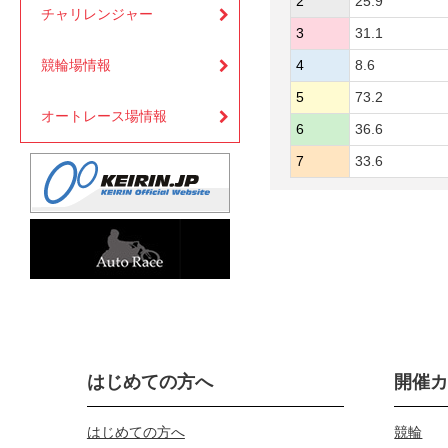
2
25.9
チャリレンジャー
3
31.1
競輪場情報
4
8.6
5
73.2
オートレース場情報
6
36.6
7
33.6
はじめての方へ
開催
はじめての方へ
競輪