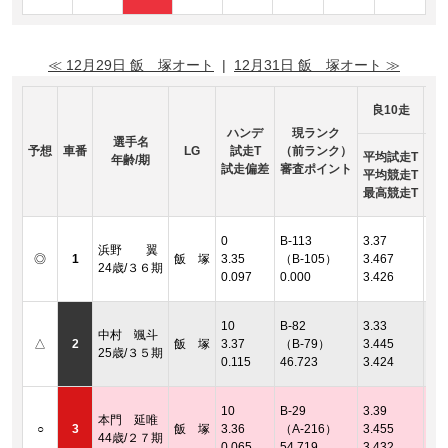
≪ 12月29日 飯 塚オート
|
12月31日 飯 塚オート ≫
良10走
ハンデ
現ランク
選手名
予想
車番
LG
試走T
（前ランク）
平均試走T
年齢/期
試走偏差
審査ポイント
平均競走T
最高競走T
着順
0
B-113
3.37
浜野 翼
2連
◎
1
飯 塚
3.35
（B-105）
3.467
24歳/３６期
着順
0.097
0.000
3.426
2連
着順
10
B-82
3.33
中村 颯斗
2連
△
2
飯 塚
3.37
（B-79）
3.445
25歳/３５期
着順
0.115
46.723
3.424
2連
着順
10
B-29
3.39
本門 延唯
2連
○
3
飯 塚
3.36
（A-216）
3.455
44歳/２７期
着順
0.065
54.719
3.432