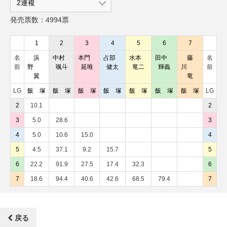
発売票数：4994票
1
2
3
4
5
6
7
名
浜
中村
本門
占部
水本
田中
藤
名
前
野
颯斗
延唯
健太
竜二
輝義
川
前
翼
竜
LG
飯 塚
飯 塚
飯 塚
飯 塚
飯 塚
飯 塚
飯 塚
LG
2
10.1
2
3
5.0
28.6
3
4
5.0
10.6
15.0
4
5
4.5
37.1
9.2
15.7
5
6
22.2
91.9
27.5
17.4
32.3
6
7
18.6
94.4
40.6
42.6
68.5
79.4
7
戻る