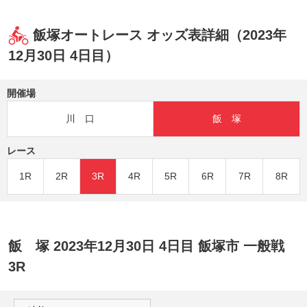
飯塚オートレース オッズ表詳細（2023年
12月30日 4日目）
開催場
川 口
飯 塚
レース
1R
2R
3R
4R
5R
6R
7R
8R
飯 塚 2023年12月30日 4日目 飯塚市 一般戦
3R