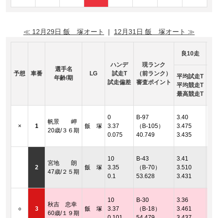
≪ 12月29日 飯 塚オート
|
12月31日 飯 塚オート ≫
良10走
ハンデ
現ランク
選手名
予想
車番
LG
試走T
（前ランク）
平均試走T
年齢/期
試走偏差
審査ポイント
平均競走T
最高競走T
着順
0
B-97
3.40
帆景 岬
2連
×
1
飯 塚
3.37
（B-105）
3.475
20歳/３６期
着順
0.075
40.749
3.435
2連
着順
10
B-43
3.41
宮地 朗
2連
2
飯 塚
3.35
（B-70）
3.510
47歳/２５期
着順
0.1
53.628
3.431
2連
着順
10
B-30
3.36
秋吉 忠幸
2連
○
3
飯 塚
3.37
（B-18）
3.461
60歳/１９期
着順
0.101
54.479
3.437