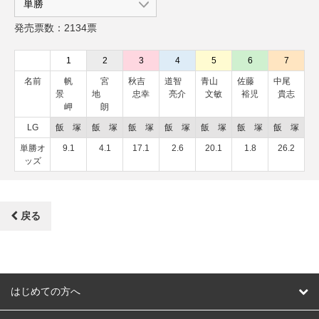
発売票数：2134票
1
2
3
4
5
6
7
名前
帆
宮
秋吉
道智
青山
佐藤
中尾
景
地
忠幸
亮介
文敏
裕児
貴志
岬
朗
LG
飯 塚
飯 塚
飯 塚
飯 塚
飯 塚
飯 塚
飯 塚
単勝オ
9.1
4.1
17.1
2.6
20.1
1.8
26.2
ッズ
戻る
はじめての方へ