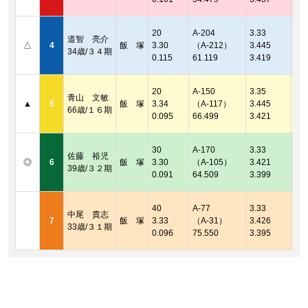
2連
着順
20
A-204
3.33
道智 亮介
2連
△
4
飯 塚
3.30
（A-212）
3.445
34歳/３４期
着順
0.115
61.119
3.419
2連
着順
20
A-150
3.35
青山 文敏
2連
▲
5
飯 塚
3.34
（A-117）
3.445
66歳/１６期
着順
0.095
66.499
3.421
2連
着順
30
A-170
3.33
佐藤 裕児
2連
◎
6
飯 塚
3.30
（A-105）
3.421
39歳/３２期
着順
0.091
64.509
3.399
2連
着順
40
A-77
3.33
中尾 貴志
2連
7
飯 塚
3.33
（A-31）
3.426
33歳/３１期
着順
0.096
75.550
3.395
2連