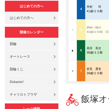
はじめての方へ
丹村 司
4
41歳/２９期
はじめての方へ
桝崎 陽介
○
5
開催カレンダー
43歳/２８期
（取
競輪
高宗 良次
▲
6
36歳/３２期
オートレース
競輪くじ
岩見 貴史
×
7
39歳/２９期
Dokanto!
チャリロトプラザ
飯塚オー
レース情報