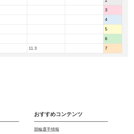
2
3
4
5
6
11.3
7
おすすめコンテンツ
競輪選手情報