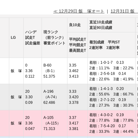
≪ 12月29日 飯 塚オート
|
12月31日 飯
直近10走成績
良10走
直近90日成績
ハンデ
現ランク
LG
試走T
（前ランク）
平均試走T
着別成績 平均ST
試走偏差
審査ポイント
平均競走T
2連対率 3連対率
最高競走T
着順：1-0-1-7 0.13
0
B-60
3.35
2連：11.1% 3連：22.2%
飯 塚
3.36
（B-1）
3.462
着順：2-5-6-18 0.14
0.112
51.375
3.413
2連：22.6% 3連：41.9%
着順：1-4-1-3 0.20
20
A-196
3.33
2連：55.6% 3連：66.7%
飯 塚
3.30
（A-74）
3.420
着順：2-7-1-22 0.19
0.09
62.486
3.378
2連：27.3% 3連：30.3%
着順：4-3-0-2 0.19
20
A-105
3.37
2連：77.8% 3連：77.8%
飯 塚
3.36
（A-115）
3.417
着順：7-5-4-20 0.17
0.047
71.313
3.381
2連：33.3% 3連：44.4%