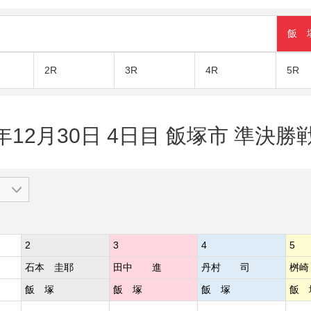
飯 
2R
3R
4R
5R
年12月30日 4日目 飯塚市 準決勝戦
2
3
4
5
石本 圭耶
田中 進
丹村 司
桝崎
飯 塚
飯 塚
飯 塚
飯 