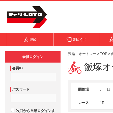
競輪
競輪くじ
競輪・オートレースTOP
>
会員ログイン
飯塚オー
会員ID
パスワード
開催場
川 口
レース
1R
次回から自動ログインす