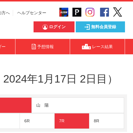
の方へ
ヘルプセンター
ログイン
無料会員登録
ダー
予想情報
レース結果
024年1月17日 2日目）
山 陽
6R
7R
8R