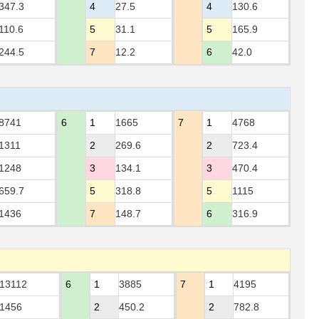
347.3
4
27.5
4
130.6
110.6
5
31.1
5
165.9
244.5
7
12.2
6
42.0
8741
6
1
1665
7
1
4768
1311
2
269.6
2
723.4
1248
3
134.1
3
470.4
659.7
5
318.8
5
1115
1436
7
148.7
6
316.9
13112
6
1
3885
7
1
4195
1456
2
450.2
2
782.8