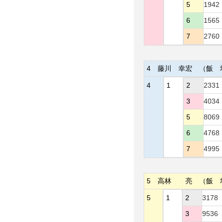
5
1942
6
1565
7
2760
4
藤川 幸宏
（飯 
4
1
2
2331
3
4034
5
8069
6
4768
7
4995
5
高林 亮
（飯 
5
1
2
3178
3
9536