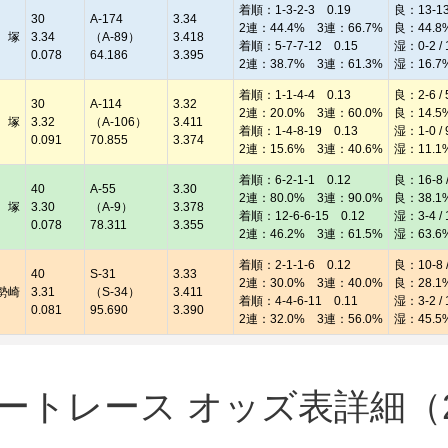
着順：1-3-2-3 0.19
良：13-13 
30
A-174
3.34
2連：44.4% 3連：66.7%
良：44.8
 塚
3.34
（A-89）
3.418
着順：5-7-7-12 0.15
湿：0-2 / 
0.078
64.186
3.395
2連：38.7% 3連：61.3%
湿：16.7
着順：1-1-4-4 0.13
良：2-6 / 
30
A-114
3.32
2連：20.0% 3連：60.0%
良：14.5
 塚
3.32
（A-106）
3.411
着順：1-4-8-19 0.13
湿：1-0 / 
0.091
70.855
3.374
2連：15.6% 3連：40.6%
湿：11.1
着順：6-2-1-1 0.12
良：16-8 /
40
A-55
3.30
2連：80.0% 3連：90.0%
良：38.1
 塚
3.30
（A-9）
3.378
着順：12-6-6-15 0.12
湿：3-4 / 
0.078
78.311
3.355
2連：46.2% 3連：61.5%
湿：63.6
着順：2-1-1-6 0.12
良：10-8 /
40
S-31
3.33
2連：30.0% 3連：40.0%
良：28.1
勢崎
3.31
（S-34）
3.411
着順：4-4-6-11 0.11
湿：3-2 / 
0.081
95.690
3.390
2連：32.0% 3連：56.0%
湿：45.5
トレース オッズ表詳細（20