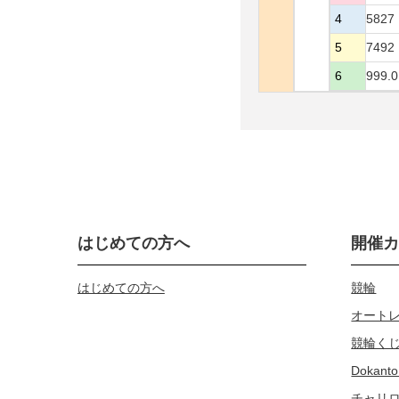
4
5827
5
7492
6
999.0
はじめての方へ
開催
はじめての方へ
競輪
オート
競輪く
Dokanto
チャリ