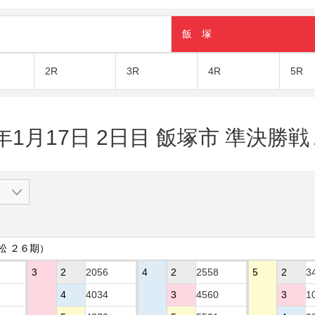
飯 塚
2R
3R
4R
5R
4年1月17日 2日目 飯塚市 準決勝戦
松 ２６期）
3
2
2056
4
2
2558
5
2
3
4
4034
3
4560
3
1