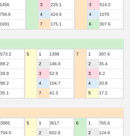
1456
3
225.1
3
514.2
794.6
4
424.6
4
1070
1691
7
175.1
6
307.6
573.2
5
1
1398
7
1
307.6
88.2
2
146.0
2
35.4
39.9
3
52.9
3
6.2
98.2
4
104.7
4
20.8
35.1
7
41.3
5
17.2
3885
5
1
3617
6
1
765.6
704.0
2
602.8
2
124.8