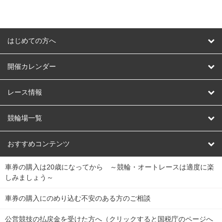
はじめての方へ
はじめての方へ
開催カレンダー
競輪
レース情報
オートレース
レース予想
競輪場一覧
競輪くじ
レース結果
北日本
函館競輪場
青森競輪場
いわき平競輪場
おすすめコンテンツ
車券の購入は20歳になってから ～競輪・オートレースは適度に楽
Dokanto!
キャリーオーバー一覧
関
競輪選手情報
弥彦競輪場
前橋競輪場
取手競輪場
宇都宮競輪場
しみましょう～
東
大宮競輪場
西武園競輪場
京王閣競輪場
立川競輪場
チャリロトプラザ
Perfecta Navi
車券の購入にのめり込む不安のある方のご相談
南
松戸競輪場
千葉競輪場
川崎競輪場
平塚競輪場
公営競技の払戻金を受けた方へ（クリックすると国税庁のページへ
netkeirin