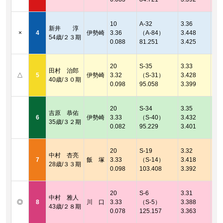
2連
着順
10
A-32
3.36
新井 淳
2連
×
4
伊勢崎
3.36
（A-84）
3.448
54歳/２３期
着順
0.088
81.251
3.425
2連
着順
20
S-35
3.33
田村 治郎
2連
△
5
伊勢崎
3.32
（S-31）
3.428
40歳/３０期
着順
0.098
95.058
3.399
2連
着順
20
S-34
3.35
吉原 恭佑
2連
6
伊勢崎
3.33
（S-40）
3.432
35歳/３２期
着順
0.082
95.229
3.401
2連
着順
20
S-19
3.32
中村 杏亮
2連
7
飯 塚
3.33
（S-14）
3.418
28歳/３３期
着順
0.098
103.408
3.392
2連
着順
20
S-6
3.31
中村 雅人
2連
◎
8
川 口
3.33
（S-5）
3.388
43歳/２８期
着順
0.078
125.157
3.363
2連