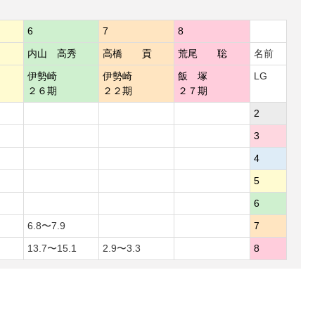
6
7
8
内山 高秀
高橋 貢
荒尾 聡
名前
伊勢崎
伊勢崎
飯 塚
LG
２６期
２２期
２７期
2
3
4
5
6
6.8〜7.9
7
13.7〜15.1
2.9〜3.3
8