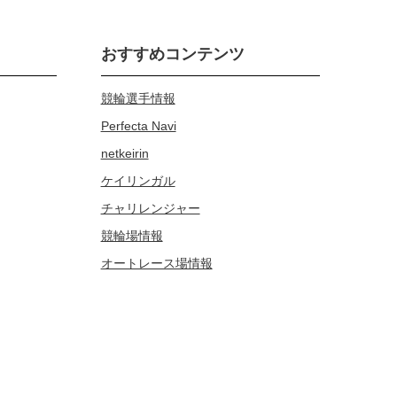
おすすめコンテンツ
競輪選手情報
Perfecta Navi
netkeirin
ケイリンガル
チャリレンジャー
競輪場情報
オートレース場情報