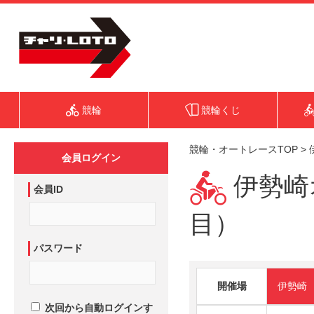
競輪
競輪くじ
競輪・オートレースTOP
>
会員ログイン
伊勢崎オ
会員ID
目）
パスワード
開催場
伊勢崎
次回から自動ログインす