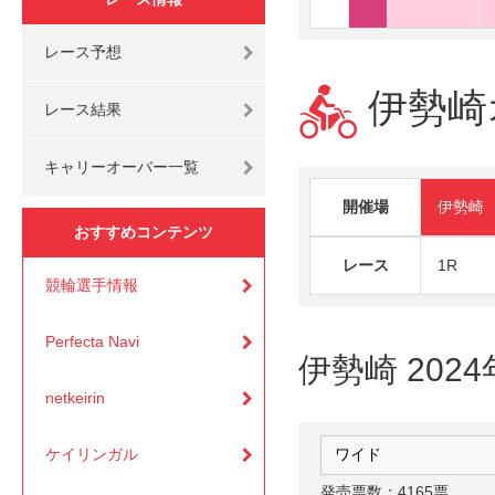
レース予想
伊勢崎
レース結果
キャリーオーバー一覧
開催場
伊勢崎
おすすめコンテンツ
レース
1R
競輪選手情報
Perfecta Navi
伊勢崎 2024
netkeirin
ケイリンガル
発売票数：4165票