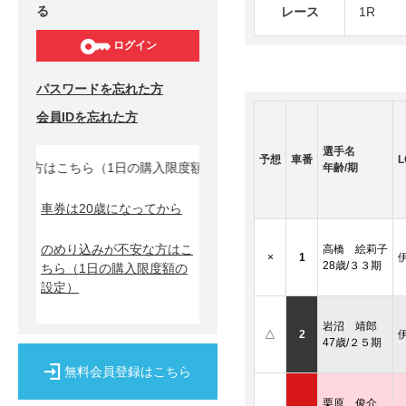
る
レース
1R
ログイン
パスワードを忘れた方
会員IDを忘れた方
選手名
予想
車番
L
な方はこちら（1日の購入限度額の設定）↓
年齢/期
車券は20歳になってから
のめり込みが不安な方はこ
高橋 絵莉子
×
1
28歳/３３期
ちら
（1日の購入限度額の
設定）
岩沼 靖郎
△
2
47歳/２５期
無料会員登録はこちら
栗原 俊介