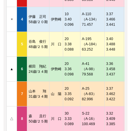
2連
着順
10
A-110
3.37
伊藤 正司
2連
×
4
伊勢崎
3.40
（A-134）
3.466
58歳/２０期
着順
0.096
71.457
3.441
2連
着順
20
A-195
3.40
谷島 俊行
2連
5
川 口
3.38
（A-184）
3.488
48歳/２５期
着順
0.088
63.252
3.448
2連
着順
20
A-41
3.36
横田 翔紀
2連
▲
6
伊勢崎
3.36
（A-98）
3.458
24歳/３４期
着順
0.098
79.568
3.437
2連
着順
20
A-25
3.37
山本 翔
2連
7
山 陽
3.35
（A-83）
3.462
31歳/３４期
着順
0.092
82.996
3.422
2連
着順
30
S-22
3.32
森 且行
2連
△
8
川 口
3.33
（A-16）
3.409
50歳/２５期
着順
0.089
100.469
3.385
2連