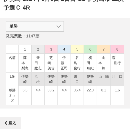
予選Ｃ 4R
発売票数：1147票
1
2
3
4
5
6
7
8
名前
藤
柴
芝
伊
谷
横
山
森
本
田
崎
藤
島
田
本
且行
梨恵
紘志
茂信
正司
俊行
翔紀
翔
LG
伊勢
浜
伊勢
伊勢
川
伊勢
山 陽
川 口
崎
松
崎
崎
口
崎
単勝
6.3
4.4
38.2
4.4
36.4
22.3
8.1
1.6
オッ
ズ
戻る