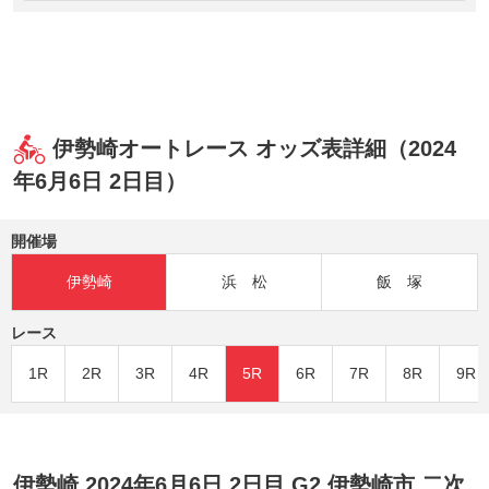
伊勢崎オートレース オッズ表詳細（2024
年6月6日 2日目）
開催場
伊勢崎
浜 松
飯 塚
レース
1R
2R
3R
4R
5R
6R
7R
8R
9R
伊勢崎 2024年6月6日 2日目 G2 伊勢崎市 二次