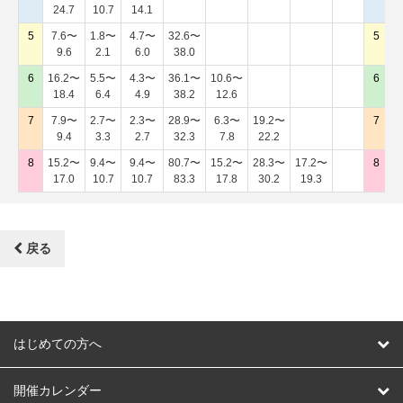
24.7
10.7
14.1
5
7.6〜
1.8〜
4.7〜
32.6〜
5
9.6
2.1
6.0
38.0
6
16.2〜
5.5〜
4.3〜
36.1〜
10.6〜
6
18.4
6.4
4.9
38.2
12.6
7
7.9〜
2.7〜
2.3〜
28.9〜
6.3〜
19.2〜
7
9.4
3.3
2.7
32.3
7.8
22.2
8
15.2〜
9.4〜
9.4〜
80.7〜
15.2〜
28.3〜
17.2〜
8
17.0
10.7
10.7
83.3
17.8
30.2
19.3
戻る
はじめての方へ
はじめての方へ
開催カレンダー