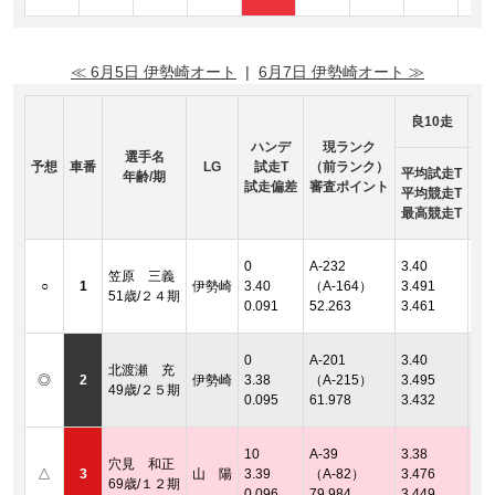
≪ 6月5日 伊勢崎オート
|
6月7日 伊勢崎オート ≫
良10走
ハンデ
現ランク
選手名
予想
車番
LG
試走T
（前ランク）
平均試走T
年齢/期
試走偏差
審査ポイント
平均競走T
最高競走T
着順
0
A-232
3.40
笠原 三義
2連
○
1
伊勢崎
3.40
（A-164）
3.491
51歳/２４期
着順
0.091
52.263
3.461
2連
着順
0
A-201
3.40
北渡瀬 充
2連
◎
2
伊勢崎
3.38
（A-215）
3.495
49歳/２５期
着順
0.095
61.978
3.432
2連
着順
10
A-39
3.38
穴見 和正
2連
△
3
山 陽
3.39
（A-82）
3.476
69歳/１２期
着順
0.096
79.984
3.449