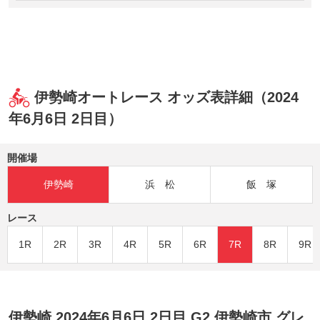
伊勢崎オートレース オッズ表詳細（2024
年6月6日 2日目）
開催場
伊勢崎
浜 松
飯 塚
レース
1R
2R
3R
4R
5R
6R
7R
8R
9R
伊勢崎 2024年6月6日 2日目 G2 伊勢崎市 グレ