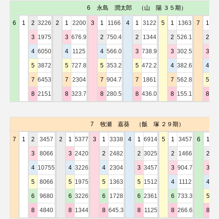
6
永島 潤太郎
（山 陽 ３５期）
6
1
2
3226
2
1
2200
3
1
1166
4
1
3122
5
1
1363
7
1
7
3
1975
3
676.9
2
750.4
2
1344
2
526.1
2
2
4
6050
4
1125
4
566.0
3
738.9
3
302.5
3
1
5
3872
5
727.8
5
353.2
5
472.2
4
382.6
4
2
7
6453
7
2304
7
904.7
7
1861
7
562.8
5
1
8
2151
8
323.7
8
280.5
8
436.0
8
155.1
8
46
7
牧瀬 嘉葵
（飯 塚 ２９期）
7
1
2
3457
2
1
5377
3
1
3338
4
1
6914
5
1
3457
6
1
7
3
8066
3
2420
2
2482
2
3025
2
1466
2
3
4
10755
4
3226
4
2304
3
3457
3
904.7
3
1
5
8066
5
1975
5
1363
5
1512
4
1112
4
2
6
9680
6
3226
6
1728
6
2361
6
733.3
5
1
8
4840
8
1344
8
645.3
8
1125
8
266.6
8
52