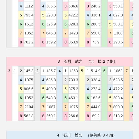
4
1112
4
385.6
3
586.6
3
248.2
3
553.1
3
8
5
793.4
5
228.8
5
472.2
4
336.1
4
827.3
4
1
6
1512
6
325.9
6
820.3
6
280.5
5
583.1
5
1
7
1052
7
645.3
7
1423
7
550.0
7
1308
6
1
8
762.2
8
159.2
8
363.9
8
73.9
8
290.6
8
9
3
石貝 武之
（浜 松 ２７期）
3
1
2
145.3
2
1
135.7
4
1
1363
5
1
514.9
6
1
1063
7
1
3
4
1075
4
636.8
2
733.3
2
338.4
2
628.5
2
1
5
806.6
5
400.0
5
375.2
4
273.4
4
472.2
4
1
6
1052
6
543.8
6
463.1
6
182.6
5
303.4
5
1
7
2104
7
1087
7
1075
7
444.0
7
800.0
6
1
8
562.8
8
250.1
8
266.6
8
89.2
8
213.2
8
5
4
石川 哲也
（伊勢崎 ３４期）