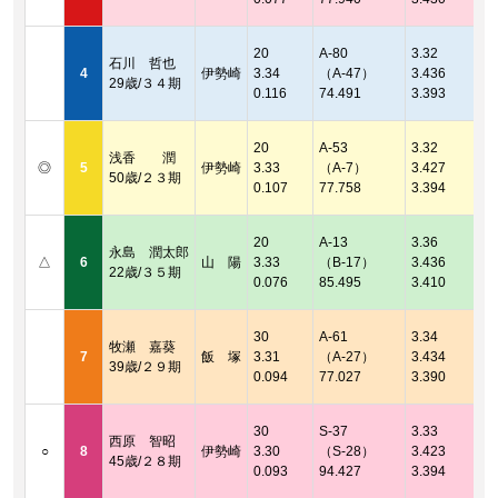
2
着
20
A-80
3.32
石川 哲也
2
4
伊勢崎
3.34
（A-47）
3.436
29歳/３４期
着
0.116
74.491
3.393
2
着
20
A-53
3.32
浅香 潤
2
◎
5
伊勢崎
3.33
（A-7）
3.427
50歳/２３期
着
0.107
77.758
3.394
2
着
20
A-13
3.36
永島 潤太郎
2
△
6
山 陽
3.33
（B-17）
3.436
22歳/３５期
着
0.076
85.495
3.410
2
着
30
A-61
3.34
牧瀬 嘉葵
2
7
飯 塚
3.31
（A-27）
3.434
39歳/２９期
着
0.094
77.027
3.390
2
着
30
S-37
3.33
西原 智昭
2
○
8
伊勢崎
3.30
（S-28）
3.423
45歳/２８期
着
0.093
94.427
3.394
2