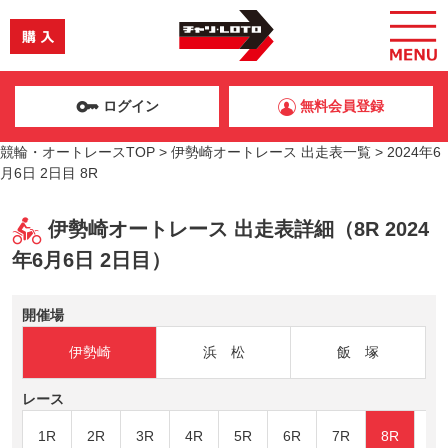
ログイン
無料会員登録
競輪・オートレースTOP
>
伊勢崎オートレース 出走表一覧
>
2024年6
月6日 2日目 8R
伊勢崎オートレース 出走表詳細（8R 2024
年6月6日 2日目）
開催場
伊勢崎
浜 松
飯 塚
レース
1R
2R
3R
4R
5R
6R
7R
8R
9R