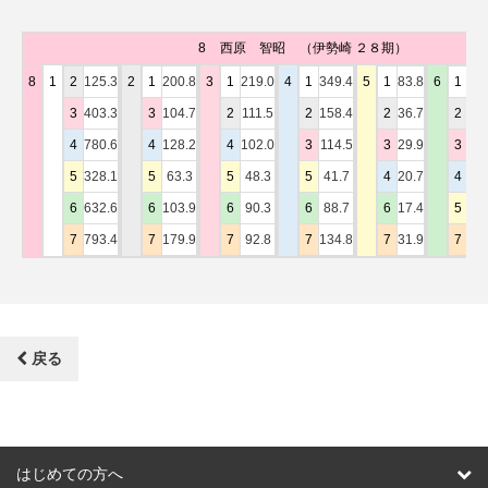
8
西原 智昭
（伊勢崎 ２８期）
8
1
2
125.3
2
1
200.8
3
1
219.0
4
1
349.4
5
1
83.8
6
1
25
3
403.3
3
104.7
2
111.5
2
158.4
2
36.7
2
10
4
780.6
4
128.2
4
102.0
3
114.5
3
29.9
3
89
5
328.1
5
63.3
5
48.3
5
41.7
4
20.7
4
91
6
632.6
6
103.9
6
90.3
6
88.7
6
17.4
5
46
7
793.4
7
179.9
7
92.8
7
134.8
7
31.9
7
88
戻る
はじめての方へ