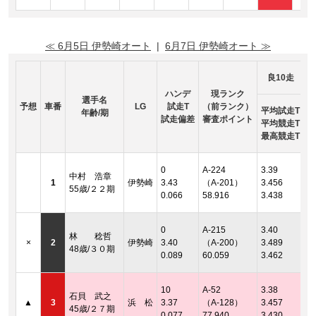
≪ 6月5日 伊勢崎オート
|
6月7日 伊勢崎オート ≫
良10走
ハンデ
現ランク
選手名
予想
車番
LG
試走T
（前ランク）
平均試走T
年齢/期
試走偏差
審査ポイント
平均競走T
最高競走T
着
0
A-224
3.39
中村 浩章
2
1
伊勢崎
3.43
（A-201）
3.456
55歳/２２期
着
0.066
58.916
3.438
2
着
0
A-215
3.40
林 稔哲
2
×
2
伊勢崎
3.40
（A-200）
3.489
48歳/３０期
着
0.089
60.059
3.462
2
着
10
A-52
3.38
石貝 武之
2
▲
3
浜 松
3.37
（A-128）
3.457
45歳/２７期
着
0.077
77.940
3.430