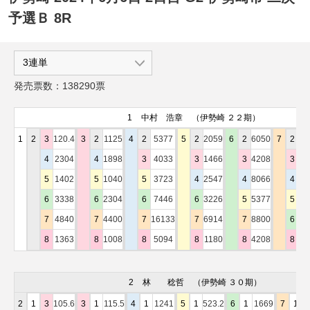
予選Ｂ 8R
発売票数：138290票
1
中村 浩章
（伊勢崎 ２２期）
1
2
3
120.4
3
2
1125
4
2
5377
5
2
2059
6
2
6050
7
2
12
4
2304
4
1898
3
4033
3
1466
3
4208
3
13
5
1402
5
1040
5
3723
4
2547
4
8066
4
8
6
3338
6
2304
6
7446
6
3226
5
5377
5
8
7
4840
7
4400
7
16133
7
6914
7
8800
6
13
8
1363
8
1008
8
5094
8
1180
8
4208
8
6
2
林 稔哲
（伊勢崎 ３０期）
2
1
3
105.6
3
1
115.5
4
1
1241
5
1
523.2
6
1
1669
7
1
1