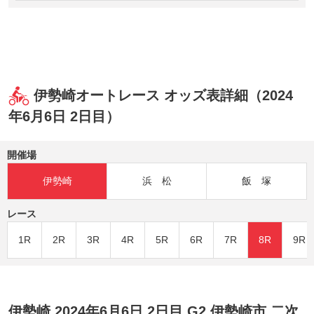
伊勢崎オートレース オッズ表詳細（2024
年6月6日 2日目）
開催場
伊勢崎
浜 松
飯 塚
レース
1R
2R
3R
4R
5R
6R
7R
8R
9R
伊勢崎 2024年6月6日 2日目 G2 伊勢崎市 二次