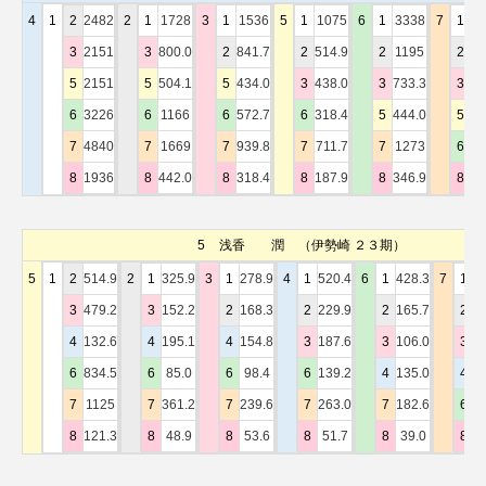
4
1
2
2482
2
1
1728
3
1
1536
5
1
1075
6
1
3338
7
1
6
3
2151
3
800.0
2
841.7
2
514.9
2
1195
2
2
5
2151
5
504.1
5
434.0
3
438.0
3
733.3
3
1
6
3226
6
1166
6
572.7
6
318.4
5
444.0
5
1
7
4840
7
1669
7
939.8
7
711.7
7
1273
6
1
8
1936
8
442.0
8
318.4
8
187.9
8
346.9
8
82
5
浅香 潤
（伊勢崎 ２３期）
5
1
2
514.9
2
1
325.9
3
1
278.9
4
1
520.4
6
1
428.3
7
1
1
3
479.2
3
152.2
2
168.3
2
229.9
2
165.7
2
4
4
132.6
4
195.1
4
154.8
3
187.6
3
106.0
3
3
6
834.5
6
85.0
6
98.4
6
139.2
4
135.0
4
3
7
1125
7
361.2
7
239.6
7
263.0
7
182.6
6
3
8
121.3
8
48.9
8
53.6
8
51.7
8
39.0
8
1