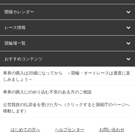
はじめての方へ
開催カレンダー
競輪
レース情報
オートレース
レース予想
競輪場一覧
競輪くじ
レース結果
北日本
函館競輪場
青森競輪場
いわき平競輪場
おすすめコンテンツ
車券の購入は20歳になってから ～競輪・オートレースは適度に楽
Dokanto!
キャリーオーバー一覧
関
競輪選手情報
弥彦競輪場
前橋競輪場
取手競輪場
宇都宮競輪場
しみましょう～
東
大宮競輪場
西武園競輪場
京王閣競輪場
立川競輪場
チャリロトプラザ
Perfecta Navi
車券の購入にのめり込む不安のある方のご相談
南
松戸競輪場
千葉競輪場
川崎競輪場
平塚競輪場
公営競技の払戻金を受けた方へ（クリックすると国税庁のページへ
netkeirin
関
移動します）
小田原競輪場
伊東競輪場
静岡競輪場
東
ケイリンガル
中
名古屋競輪場
岐阜競輪場
大垣競輪場
豊橋競輪場
はじめての方へ
ヘルプセンター
お問い合わせ