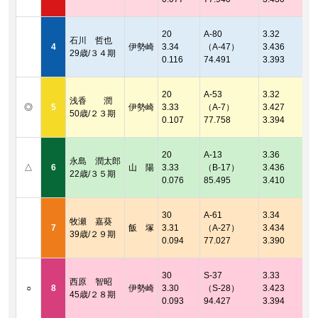
2
着
20
A-80
3.32
石川 哲也
2
4
伊勢崎
3.34
（A-47）
3.436
29歳/３４期
着
0.116
74.491
3.393
2
着
20
A-53
3.32
浅香 潤
2
◎
5
伊勢崎
3.33
（A-7）
3.427
50歳/２３期
着
0.107
77.758
3.394
2
着
20
A-13
3.36
永島 潤太郎
2
△
6
山 陽
3.33
（B-17）
3.436
22歳/３５期
着
0.076
85.495
3.410
2
着
30
A-61
3.34
牧瀬 嘉葵
2
7
飯 塚
3.31
（A-27）
3.434
39歳/２９期
着
0.094
77.027
3.390
2
着
30
S-37
3.33
西原 智昭
2
○
8
伊勢崎
3.30
（S-28）
3.423
45歳/２８期
着
0.093
94.427
3.394
2