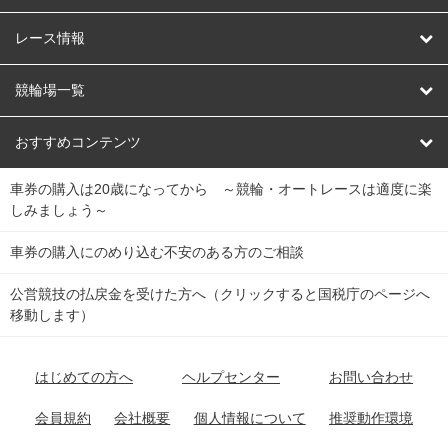
競輪
レース情報
オートレース
レース予想
競輪場一覧
競輪くじ
レース結果
北日本
函館競輪場
青森競輪場
いわき平競輪場
おすすめコンテンツ
車券の購入は20歳になってから ～競輪・オートレースは適度に楽
Dokanto!
キャリーオーバー一覧
関
競輪選手情報
弥彦競輪場
前橋競輪場
取手競輪場
宇都宮競輪場
しみましょう～
東
大宮競輪場
西武園競輪場
京王閣競輪場
立川競輪場
チャリロトプラザ
Perfecta Navi
車券の購入にのめり込む不安のある方のご相談
南
松戸競輪場
千葉競輪場
川崎競輪場
平塚競輪場
公営競技の払戻金を受けた方へ（クリックすると国税庁のページへ
netkeirin
関
移動します）
小田原競輪場
伊東競輪場
静岡競輪場
東
ケイリンガル
中
名古屋競輪場
岐阜競輪場
大垣競輪場
豊橋競輪場
はじめての方へ
ヘルプセンター
お問い合わせ
部
チャリレンジャー
富山競輪場
松阪競輪場
四日市競輪場
会員規約
会社概要
個人情報について
推奨動作環境