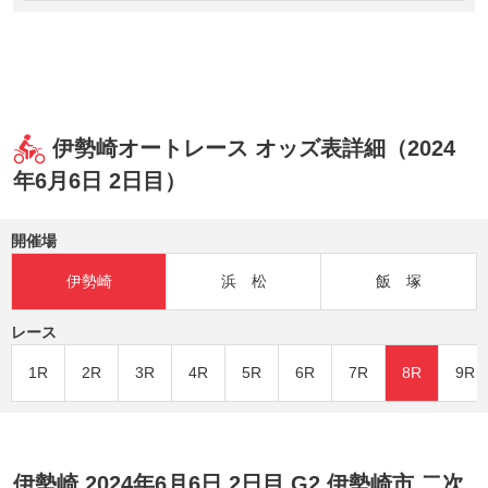
伊勢崎オートレース オッズ表詳細（2024
年6月6日 2日目）
開催場
伊勢崎
浜 松
飯 塚
レース
1R
2R
3R
4R
5R
6R
7R
8R
9R
伊勢崎 2024年6月6日 2日目 G2 伊勢崎市 二次