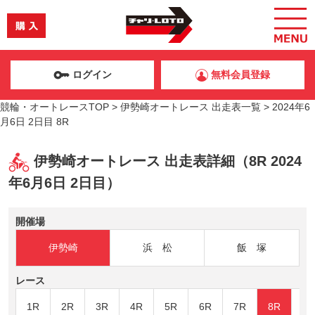
ログイン
無料会員登録
競輪・オートレースTOP
>
伊勢崎オートレース 出走表一覧
>
2024年6
月6日 2日目 8R
伊勢崎オートレース 出走表詳細（8R 2024
年6月6日 2日目）
開催場
伊勢崎
浜 松
飯 塚
レース
1R
2R
3R
4R
5R
6R
7R
8R
9R