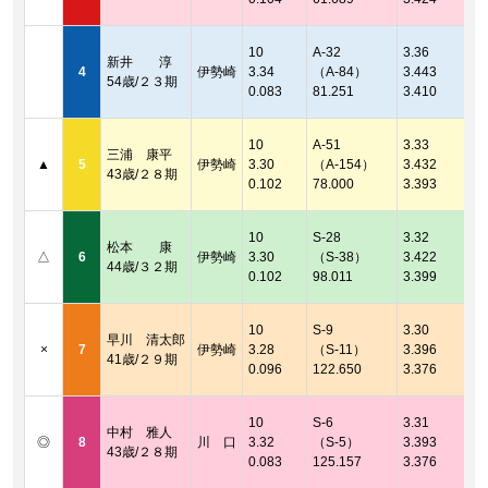
2
着
10
A-32
3.36
新井 淳
2
4
伊勢崎
3.34
（A-84）
3.443
54歳/２３期
着
0.083
81.251
3.410
2
着
10
A-51
3.33
三浦 康平
2
▲
5
伊勢崎
3.30
（A-154）
3.432
43歳/２８期
着
0.102
78.000
3.393
2
着
10
S-28
3.32
松本 康
2
△
6
伊勢崎
3.30
（S-38）
3.422
44歳/３２期
着
0.102
98.011
3.399
2
着
10
S-9
3.30
早川 清太郎
2
×
7
伊勢崎
3.28
（S-11）
3.396
41歳/２９期
着
0.096
122.650
3.376
2
着
10
S-6
3.31
中村 雅人
2
◎
8
川 口
3.32
（S-5）
3.393
43歳/２８期
着
0.083
125.157
3.376
2