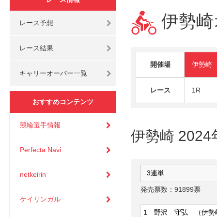
伊勢崎
レース予想
レース結果
開催場
伊勢崎
キャリーオーバー一覧
レース
1R
おすすめコンテンツ
競輪選手情報
伊勢崎 2024
Perfecta Navi
netkeirin
発売票数：91899票
ケイリンガル
1
野沢 守弘
（伊勢