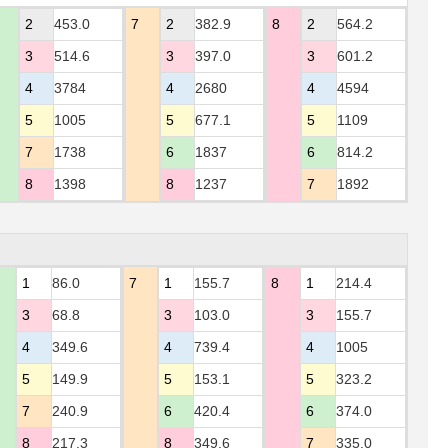
2
453.0
7
2
382.9
8
2
564.2
3
514.6
3
397.0
3
601.2
4
3784
4
2680
4
4594
5
1005
5
677.1
5
1109
7
1738
6
1837
6
814.2
8
1398
8
1237
7
1892
1
86.0
7
1
155.7
8
1
214.4
3
68.8
3
103.0
3
155.7
4
349.6
4
739.4
4
1005
5
149.9
5
153.1
5
323.2
7
240.9
6
420.4
6
374.0
8
217.3
8
349.6
7
335.0