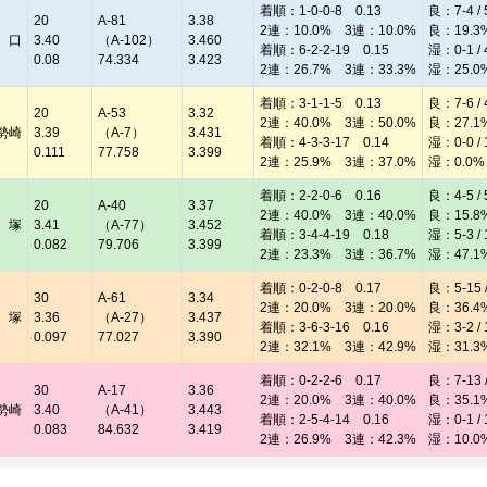
着順：1-0-0-8 0.13
良：7-4 / 
20
A-81
3.38
2連：10.0% 3連：10.0%
良：19.3
 口
3.40
（A-102）
3.460
着順：6-2-2-19 0.15
湿：0-1 / 
0.08
74.334
3.423
2連：26.7% 3連：33.3%
湿：25.0
着順：3-1-1-5 0.13
良：7-6 / 
20
A-53
3.32
2連：40.0% 3連：50.0%
良：27.1
勢崎
3.39
（A-7）
3.431
着順：4-3-3-17 0.14
湿：0-0 / 
0.111
77.758
3.399
2連：25.9% 3連：37.0%
湿：0.0%
着順：2-2-0-6 0.16
良：4-5 / 
20
A-40
3.37
2連：40.0% 3連：40.0%
良：15.8
 塚
3.41
（A-77）
3.452
着順：3-4-4-19 0.18
湿：5-3 / 
0.082
79.706
3.399
2連：23.3% 3連：36.7%
湿：47.1
着順：0-2-0-8 0.17
良：5-15 /
30
A-61
3.34
2連：20.0% 3連：20.0%
良：36.4
 塚
3.36
（A-27）
3.437
着順：3-6-3-16 0.16
湿：3-2 / 
0.097
77.027
3.390
2連：32.1% 3連：42.9%
湿：31.3
着順：0-2-2-6 0.17
良：7-13 /
30
A-17
3.36
2連：20.0% 3連：40.0%
良：35.1
勢崎
3.40
（A-41）
3.443
着順：2-5-4-14 0.16
湿：0-1 / 
0.083
84.632
3.419
2連：26.9% 3連：42.3%
湿：10.0