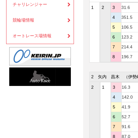
チャリレンジャー
1
2
3
31.6
4
351.5
競輪場情報
5
106.5
オートレース場情報
6
123.2
7
214.4
8
196.7
2
矢内 昌木
（伊勢
2
1
3
16.3
4
142.0
5
41.9
6
52.7
7
91.6
8
87.0