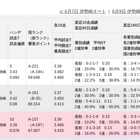
≪ 6月7日 伊勢崎オート
|
6月9日 伊勢
直近10走成績
良10走
直近180
直近90日成績
ハンデ
現ランク
良着別成
試走T
（前ランク）
平均試走T
着別成績 平均ST
良2連対
試走偏差
審査ポイント
平均競走T
2連対率 3連対率
湿着別成
最高競走T
湿2連対
着順：0-2-1-7 0.20
良：3-4 / 
0
A-221
3.39
2連：20.0% 3連：30.0%
良：16.7
勢崎
3.43
（A-194）
3.482
着順：1-3-3-11 0.18
湿：0-1 / 
0.092
59.046
3.460
2連：22.2% 3連：38.9%
湿：14.3
着順：2-1-0-7 0.10
良：5-8 / 
0
A-161
3.37
2連：30.0% 3連：30.0%
良：32.5
勢崎
3.42
（B-35）
3.450
着順：5-4-2-11 0.11
湿：1-1 / 
0.08
66.314
3.413
2連：40.9% 3連：50.0%
湿：50.0
着順：0-1-1-8 0.15
良：3-3 / 
10
A-157
3.39
2連：10.0% 3連：20.0%
良：14.0
勢崎
3.39
（A-197）
3.466
着順：3-1-3-18 0.13
湿：0-0 / 
0.076
67.007
3.433
2連：16.0% 3連：28.0%
湿：0.0%