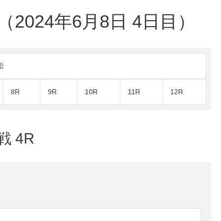
024年6月8日 4日目）
松
8R
9R
10R
11R
12R
戦 4R