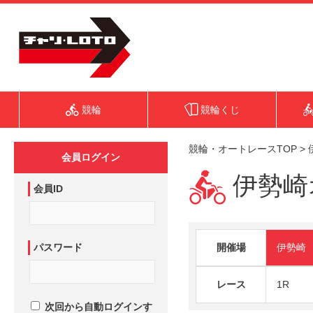
競輪
競輪くじ
競輪・オートレースTOP
>
会員ログイン
伊勢崎オ
会員ID
パスワード
開催場
伊勢崎
レース
1R
次回から自動ログインす