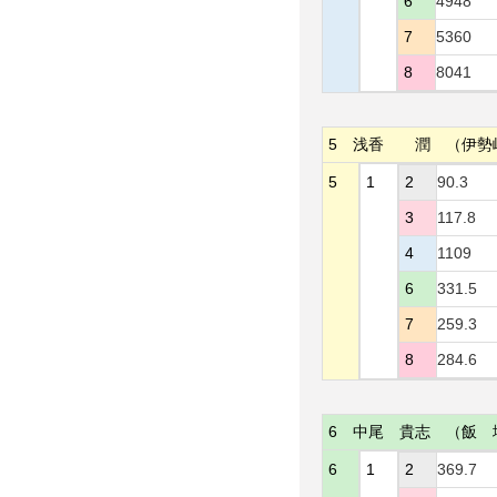
6
4948
7
5360
8
8041
5
浅香 潤
（伊勢
5
1
2
90.3
3
117.8
4
1109
6
331.5
7
259.3
8
284.6
6
中尾 貴志
（飯 
6
1
2
369.7