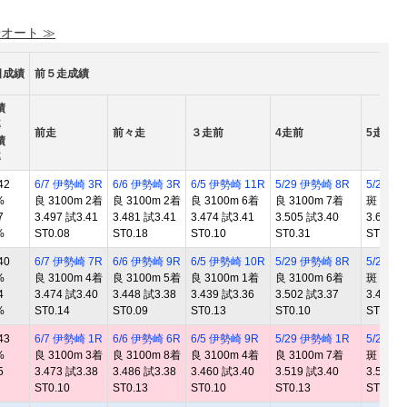
崎オート ≫
日成績
前５走成績
績
率
前走
前々走
３走前
4走前
5走前
績
率
42
6/7 伊勢崎 3R
6/6 伊勢崎 3R
6/5 伊勢崎 11R
5/29 伊勢崎 8R
5/28 伊
%
良 3100m 2着
良 3100m 2着
良 3100m 6着
良 3100m 7着
斑 3100
7
3.497 試3.41
3.481 試3.41
3.474 試3.41
3.505 試3.40
3.603 試
%
ST0.08
ST0.18
ST0.10
ST0.31
ST0.29
40
6/7 伊勢崎 7R
6/6 伊勢崎 9R
6/5 伊勢崎 10R
5/29 伊勢崎 8R
5/28 伊
%
良 3100m 4着
良 3100m 5着
良 3100m 1着
良 3100m 6着
斑 3100
4
3.474 試3.40
3.448 試3.38
3.439 試3.36
3.502 試3.37
3.489 試
%
ST0.14
ST0.09
ST0.13
ST0.10
ST0.09
43
6/7 伊勢崎 1R
6/6 伊勢崎 6R
6/5 伊勢崎 9R
5/29 伊勢崎 1R
5/28 伊
%
良 3100m 3着
良 3100m 8着
良 3100m 4着
良 3100m 7着
斑 3100
5
3.473 試3.38
3.486 試3.38
3.460 試3.40
3.519 試3.40
3.524 試
ST0.10
ST0.13
ST0.10
ST0.13
ST0.17