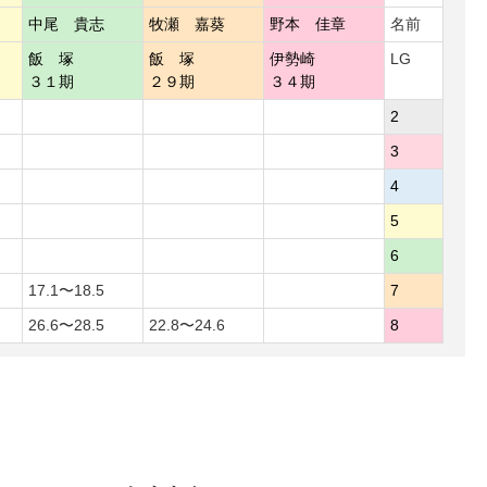
中尾 貴志
牧瀬 嘉葵
野本 佳章
名前
飯 塚
飯 塚
伊勢崎
LG
３１期
２９期
３４期
2
3
4
5
6
17.1〜18.5
7
26.6〜28.5
22.8〜24.6
8