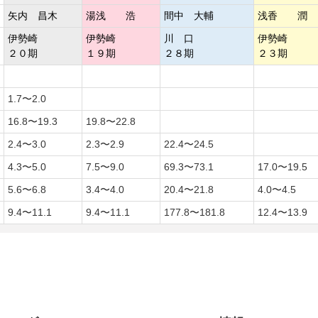
矢内 昌木
湯浅 浩
間中 大輔
浅香 潤
伊勢崎
伊勢崎
川 口
伊勢崎
２０期
１９期
２８期
２３期
1.7〜2.0
16.8〜19.3
19.8〜22.8
2.4〜3.0
2.3〜2.9
22.4〜24.5
4.3〜5.0
7.5〜9.0
69.3〜73.1
17.0〜19.5
5.6〜6.8
3.4〜4.0
20.4〜21.8
4.0〜4.5
9.4〜11.1
9.4〜11.1
177.8〜181.8
12.4〜13.9