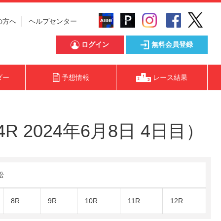
の方へ
ヘルプセンター
ログイン
無料会員登録
ダー
予想情報
レース結果
2024年6月8日 4日目）
松
8R
9R
10R
11R
12R