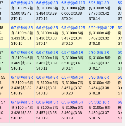
57
6/7 伊勢崎 4R
6/6 伊勢崎 3R
6/5 伊勢崎 11R
5/26 川口 3R
5/25 川
%
良 3100m 7着
良 3100m 6着
良 3100m 反妨
良 3100m 5着
良 3100
4
3.500 試3.43
3.484 試3.39
0.000 試3.38
3.476 試3.42
3.460 試
%
ST0.11
ST0.16
ST0.04
ST0.14
ST0.17
48
6/7 伊勢崎 8R
6/6 伊勢崎 8R
6/5 伊勢崎 12R
5/29 伊勢崎 12R
5/28 伊
%
良 3100m 3着
良 3100m 4着
良 3100m 6着
良 3100m 4着
斑 3100
12
3.433 試3.31
3.436 試3.33
3.437 試3.34
3.402 試3.32
3.401 試
ST0.15
ST0.14
ST0.10
ST0.18
ST0.12
57
6/7 伊勢崎 6R
6/6 伊勢崎 2R
6/5 伊勢崎 1R
5/30 飯塚 2R
5/29 飯
%
良 3100m 6着
良 3100m 1着
良 3100m 8着
良 3100m 5着
良 3100
17
3.465 試3.37
3.462 試3.39
3.510 試3.41
3.475 試3.37
3.484 試
%
ST0.15
ST0.11
ST0.14
ST0.17
ST0.21
 55
6/7 伊勢崎 9R
6/6 伊勢崎 8R
6/5 伊勢崎 6R
5/30 飯塚 6R
5/29 飯
%
良 3100m 6着
良 3100m 5着
良 3100m 7着
良 3100m 4着
良 3100
16
3.436 試3.32
3.431 試3.31
3.457 試3.37
3.454 試3.38
3.463 試
%
ST0.19
ST0.18
ST0.20
ST0.18
ST0.24
 57
6/7 伊勢崎 5R
6/6 伊勢崎 5R
6/5 伊勢崎 5R
6/3 浜松 10R
6/2 浜松
%
良 3100m 4着
良 3100m 7着
良 3100m 6着
良 3100m 6着
斑 3100
10
3.428 試3.38
3.457 試3.35
3.460 試3.38
3.450 試3.37
3.457 試
%
ST0.16
ST0.19
ST0.19
ST0.15
ST0.19