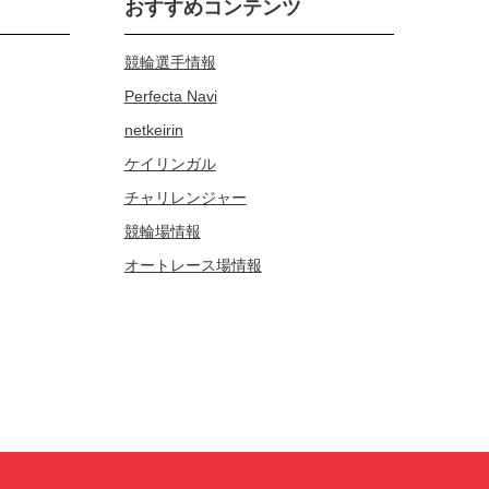
おすすめコンテンツ
競輪選手情報
Perfecta Navi
netkeirin
ケイリンガル
チャリレンジャー
競輪場情報
オートレース場情報