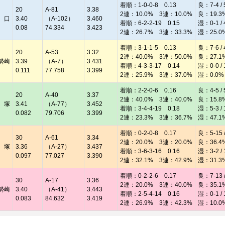
着順：1-0-0-8 0.13
良：7-4 / 
20
A-81
3.38
2連：10.0% 3連：10.0%
良：19.3
 口
3.40
（A-102）
3.460
着順：6-2-2-19 0.15
湿：0-1 / 
0.08
74.334
3.423
2連：26.7% 3連：33.3%
湿：25.0
着順：3-1-1-5 0.13
良：7-6 / 
20
A-53
3.32
2連：40.0% 3連：50.0%
良：27.1
勢崎
3.39
（A-7）
3.431
着順：4-3-3-17 0.14
湿：0-0 / 
0.111
77.758
3.399
2連：25.9% 3連：37.0%
湿：0.0%
着順：2-2-0-6 0.16
良：4-5 / 
20
A-40
3.37
2連：40.0% 3連：40.0%
良：15.8
 塚
3.41
（A-77）
3.452
着順：3-4-4-19 0.18
湿：5-3 / 
0.082
79.706
3.399
2連：23.3% 3連：36.7%
湿：47.1
着順：0-2-0-8 0.17
良：5-15 /
30
A-61
3.34
2連：20.0% 3連：20.0%
良：36.4
 塚
3.36
（A-27）
3.437
着順：3-6-3-16 0.16
湿：3-2 / 
0.097
77.027
3.390
2連：32.1% 3連：42.9%
湿：31.3
着順：0-2-2-6 0.17
良：7-13 /
30
A-17
3.36
2連：20.0% 3連：40.0%
良：35.1
勢崎
3.40
（A-41）
3.443
着順：2-5-4-14 0.16
湿：0-1 / 
0.083
84.632
3.419
2連：26.9% 3連：42.3%
湿：10.0