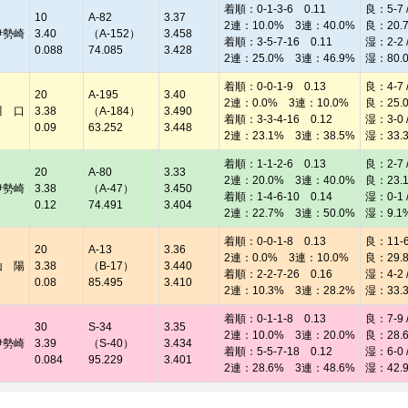
着順：0-1-3-6 0.11
良：5-7 /
10
A-82
3.37
2連：10.0% 3連：40.0%
良：20.
伊勢崎
3.40
（A-152）
3.458
着順：3-5-7-16 0.11
湿：2-2 /
0.088
74.085
3.428
2連：25.0% 3連：46.9%
湿：80.
着順：0-0-1-9 0.13
良：4-7 /
20
A-195
3.40
2連：0.0% 3連：10.0%
良：25.
川 口
3.38
（A-184）
3.490
着順：3-3-4-16 0.12
湿：3-0 /
0.09
63.252
3.448
2連：23.1% 3連：38.5%
湿：33.
着順：1-1-2-6 0.13
良：2-7 /
20
A-80
3.33
2連：20.0% 3連：40.0%
良：23.
伊勢崎
3.38
（A-47）
3.450
着順：1-4-6-10 0.14
湿：0-1 /
0.12
74.491
3.404
2連：22.7% 3連：50.0%
湿：9.1
着順：0-0-1-8 0.13
良：11-6 
20
A-13
3.36
2連：0.0% 3連：10.0%
良：29.
山 陽
3.38
（B-17）
3.440
着順：2-2-7-26 0.16
湿：4-2 /
0.08
85.495
3.410
2連：10.3% 3連：28.2%
湿：33.
着順：0-1-1-8 0.13
良：7-9 /
30
S-34
3.35
2連：10.0% 3連：20.0%
良：28.
伊勢崎
3.39
（S-40）
3.434
着順：5-5-7-18 0.12
湿：6-0 /
0.084
95.229
3.401
2連：28.6% 3連：48.6%
湿：42.