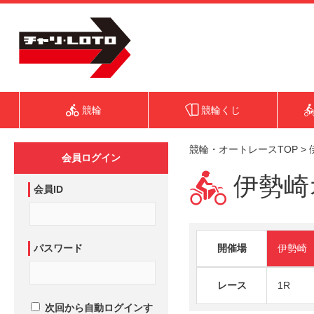
競輪
競輪くじ
競輪・オートレースTOP
>
会員ログイン
伊勢崎オ
会員ID
パスワード
開催場
伊勢崎
レース
1R
次回から自動ログインす