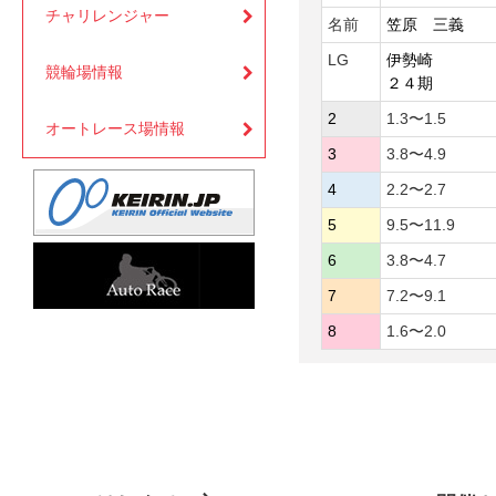
チャリレンジャー
名前
笠原 三義
LG
伊勢崎
競輪場情報
２４期
2
1.3〜1.5
オートレース場情報
3
3.8〜4.9
4
2.2〜2.7
5
9.5〜11.9
6
3.8〜4.7
7
7.2〜9.1
8
1.6〜2.0