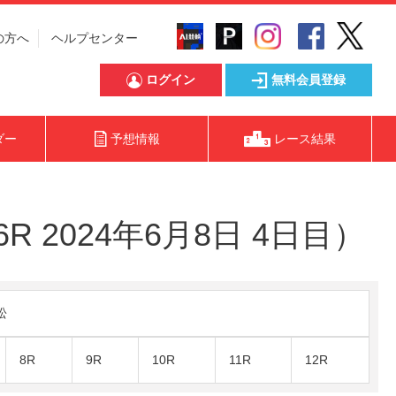
の方へ
ヘルプセンター
ログイン
無料会員登録
ダー
予想情報
レース結果
2024年6月8日 4日目）
松
8R
9R
10R
11R
12R