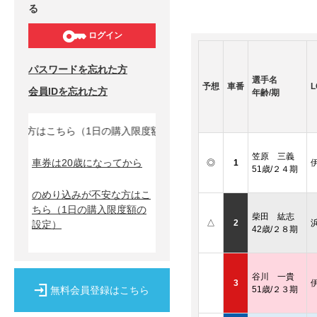
る
ログイン
パスワードを忘れた方
選手名
予想
車番
L
会員IDを忘れた方
年齢/期
な方はこちら（1日の購入限度額の設定）↓
笠原 三義
車券は20歳になってから
◎
1
51歳/２４期
のめり込みが不安な方はこ
ちら
（1日の購入限度額の
柴田 紘志
△
2
設定）
42歳/２８期
谷川 一貴
3
無料会員登録はこちら
51歳/２３期