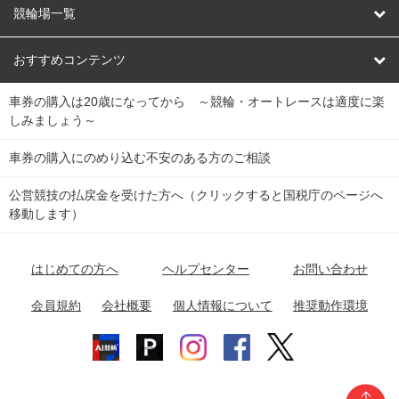
オートレース
レース予想
競輪場一覧
競輪くじ
レース結果
北日本
函館競輪場
青森競輪場
いわき平競輪場
おすすめコンテンツ
車券の購入は20歳になってから ～競輪・オートレースは適度に楽
Dokanto!
キャリーオーバー一覧
関
競輪選手情報
弥彦競輪場
前橋競輪場
取手競輪場
宇都宮競輪場
しみましょう～
東
大宮競輪場
西武園競輪場
京王閣競輪場
立川競輪場
チャリロトプラザ
Perfecta Navi
車券の購入にのめり込む不安のある方のご相談
南
松戸競輪場
千葉競輪場
川崎競輪場
平塚競輪場
公営競技の払戻金を受けた方へ（クリックすると国税庁のページへ
netkeirin
関
移動します）
小田原競輪場
伊東競輪場
静岡競輪場
東
ケイリンガル
中
名古屋競輪場
岐阜競輪場
大垣競輪場
豊橋競輪場
はじめての方へ
ヘルプセンター
お問い合わせ
部
チャリレンジャー
富山競輪場
松阪競輪場
四日市競輪場
会員規約
会社概要
個人情報について
推奨動作環境
競輪場情報
近
福井競輪場
奈良競輪場
向日町競輪場
和歌山競輪場
畿
岸和田競輪場
オートレース場情報