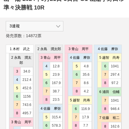
準々決勝戦 10R
発売票数：14872票
1 木村 武之
2 永島 潤太郎
3 青山 周平
4 佐藤 摩弥
2 永島 潤太
3 青山 周平
4 佐藤 摩弥
5 越智 尚寿
郎
4
12.8
5
4.8
6
1041
3
34.0
5
23.9
6
35.6
7
297.4
4
212.4
6
167.9
7
8.6
8
97.2
5
452.6
7
38.7
8
4.2
6 浦田 信輔
6
1156
8
23.5
5 越智 尚寿
7
1041
7
743.6
4 佐藤 摩弥
6
116.9
8
946.4
8
495.7
5
315.4
7
17.9
7 佐藤 裕二
3 青山 周平
6
578.3
8
7.7
8
162.6