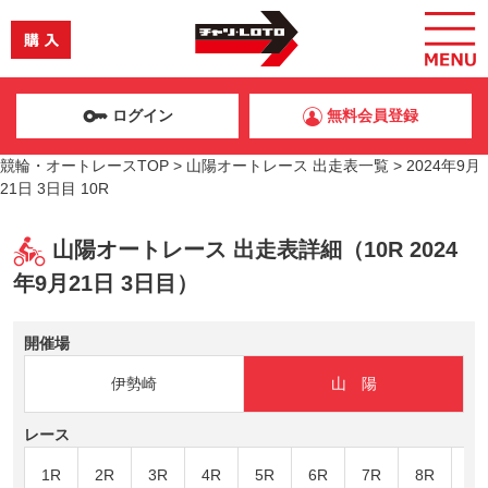
ログイン
無料会員登録
競輪・オートレースTOP
>
山陽オートレース 出走表一覧
>
2024年9月
21日 3日目 10R
山陽オートレース 出走表詳細（10R 2024
年9月21日 3日目）
開催場
伊勢崎
山 陽
レース
1R
2R
3R
4R
5R
6R
7R
8R
9R