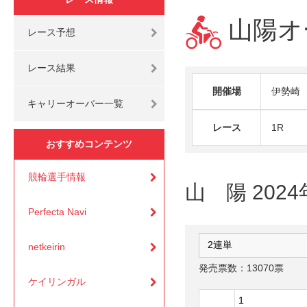
山陽オー
レース予想
レース結果
開催場
伊勢崎
キャリーオーバー一覧
レース
1R
おすすめコンテンツ
競輪選手情報
山 陽 202
Perfecta Navi
netkeirin
発売票数：13070票
ケイリンガル
1