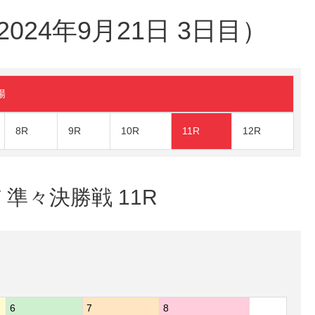
24年9月21日 3日目）
陽
8R
9R
10R
11R
12R
市 準々決勝戦 11R
6
7
8