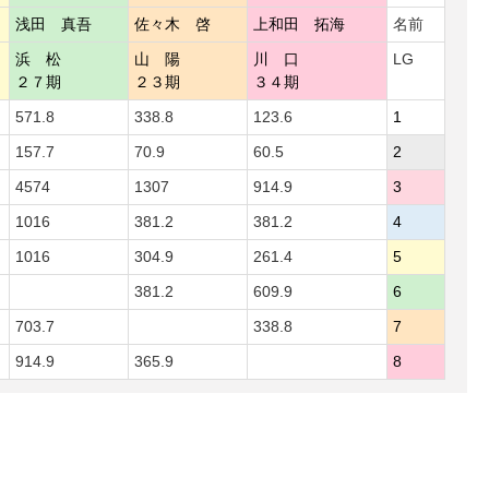
浅田 真吾
佐々木 啓
上和田 拓海
名前
浜 松
山 陽
川 口
LG
２７期
２３期
３４期
571.8
338.8
123.6
1
157.7
70.9
60.5
2
4574
1307
914.9
3
1016
381.2
381.2
4
1016
304.9
261.4
5
381.2
609.9
6
703.7
338.8
7
914.9
365.9
8