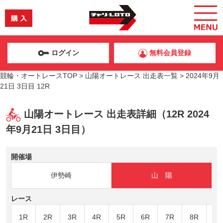
ログイン
無料会員登録
競輪・オートレースTOP
>
山陽オートレース 出走表一覧
>
2024年9月
21日 3日目 12R
山陽オートレース 出走表詳細（12R 2024
年9月21日 3日目）
開催場
伊勢崎
山 陽
レース
1R
2R
3R
4R
5R
6R
7R
8R
9R