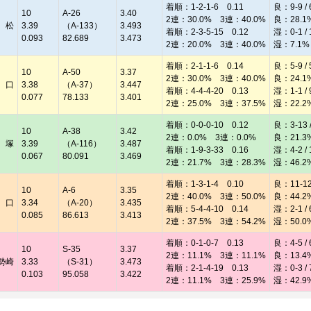
着順：1-2-1-6 0.11
良：9-9 / 
10
A-26
3.40
2連：30.0% 3連：40.0%
良：28.1
 松
3.39
（A-133）
3.493
着順：2-3-5-15 0.12
湿：0-1 / 
0.093
82.689
3.473
2連：20.0% 3連：40.0%
湿：7.1%
着順：2-1-1-6 0.14
良：5-9 / 
10
A-50
3.37
2連：30.0% 3連：40.0%
良：24.1
 口
3.38
（A-37）
3.447
着順：4-4-4-20 0.13
湿：1-1 / 
0.077
78.133
3.401
2連：25.0% 3連：37.5%
湿：22.2
着順：0-0-0-10 0.12
良：3-13 /
10
A-38
3.42
2連：0.0% 3連：0.0%
良：21.3
 塚
3.39
（A-116）
3.487
着順：1-9-3-33 0.16
湿：4-2 / 
0.067
80.091
3.469
2連：21.7% 3連：28.3%
湿：46.2
着順：1-3-1-4 0.10
良：11-12 
10
A-6
3.35
2連：40.0% 3連：50.0%
良：44.2
 口
3.34
（A-20）
3.435
着順：5-4-4-10 0.14
湿：2-1 / 
0.085
86.613
3.413
2連：37.5% 3連：54.2%
湿：50.0
着順：0-1-0-7 0.13
良：4-5 / 
10
S-35
3.37
2連：11.1% 3連：11.1%
良：13.4
勢崎
3.33
（S-31）
3.473
着順：2-1-4-19 0.13
湿：0-3 / 
0.103
95.058
3.422
2連：11.1% 3連：25.9%
湿：42.9