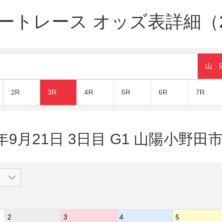
トレース オッズ表詳細（20
山 
2R
3R
4R
5R
6R
7R
年9月21日 3日目 G1 山陽小野田市
2
3
4
5