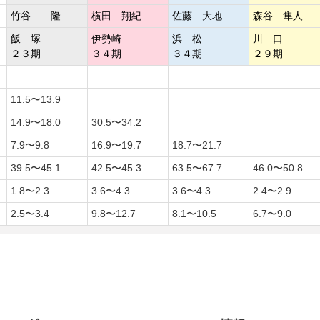
竹谷 隆
横田 翔紀
佐藤 大地
森谷 隼人
飯 塚
伊勢崎
浜 松
川 口
２３期
３４期
３４期
２９期
11.5〜13.9
14.9〜18.0
30.5〜34.2
7.9〜9.8
16.9〜19.7
18.7〜21.7
39.5〜45.1
42.5〜45.3
63.5〜67.7
46.0〜50.8
1.8〜2.3
3.6〜4.3
3.6〜4.3
2.4〜2.9
2.5〜3.4
9.8〜12.7
8.1〜10.5
6.7〜9.0