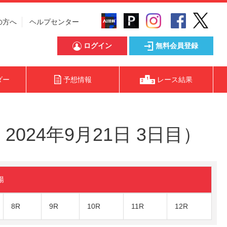
の方へ
ヘルプセンター
ログイン
無料会員登録
ダー
予想情報
レース結果
024年9月21日 3日目）
陽
8R
9R
10R
11R
12R