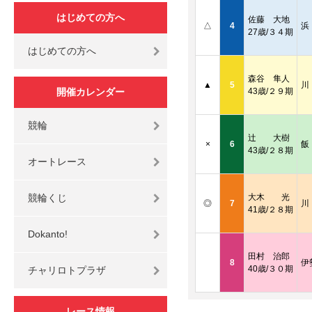
はじめての方へ
佐藤 大地
△
4
浜
27歳/３４期
はじめての方へ
森谷 隼人
▲
5
川
開催カレンダー
43歳/２９期
競輪
辻 大樹
×
6
飯
43歳/２８期
オートレース
競輪くじ
大木 光
◎
7
川
41歳/２８期
Dokanto!
田村 治郎
8
伊
40歳/３０期
チャリロトプラザ
レース情報