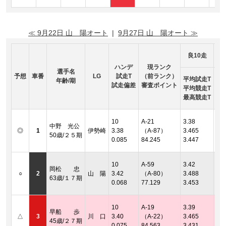
≪ 9月22日 山 陽オート
|
9月27日 山 陽オート ≫
良10走
ハンデ
現ランク
選手名
予想
車番
LG
試走T
（前ランク）
平均試走T
年齢/期
試走偏差
審査ポイント
平均競走T
最高競走T
着順
10
A-21
3.38
中野 光公
2連
◎
1
伊勢崎
3.38
（A-87）
3.465
50歳/２５期
着順
0.085
84.245
3.447
2連
着順
10
A-59
3.42
岡松 忠
2連
○
2
山 陽
3.42
（A-80）
3.488
63歳/１７期
着順
0.068
77.129
3.453
2連
着順
10
A-19
3.39
早船 歩
2連
△
3
川 口
3.40
（A-22）
3.465
45歳/２７期
着順
0.075
84.563
3.431