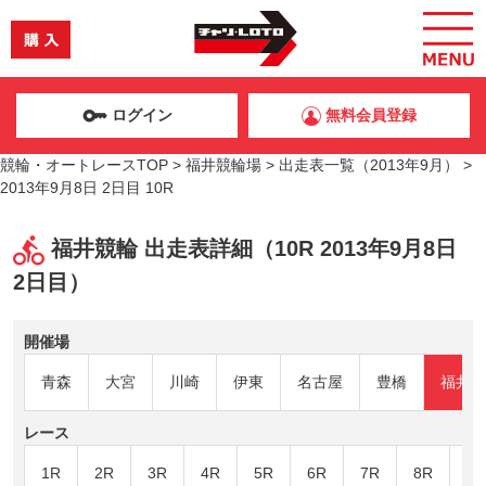
ログイン
無料会員登録
競輪・オートレースTOP
>
福井競輪場
>
出走表一覧（2013年9月）
>
2013年9月8日 2日目 10R
福井競輪 出走表詳細（10R 2013年9月8日
2日目）
開催場
青森
大宮
川崎
伊東
名古屋
豊橋
福井
レース
1R
2R
3R
4R
5R
6R
7R
8R
9R