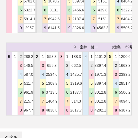
5
5702.8
5
3070.7
5
3397.4
5
5151
4
8404.2
6
5322.7
6
3131
6
2456.6
6
439.8
6
5322.7
7
5914.1
7
6942.6
7
2187.4
7
5151
7
8404.2
9
2957
9
6141.5
9
3326.6
9
4562.3
9
5506.2
9
室井 健一
（徳島 69期）
9
1
2
288.2
2
1
558.3
3
1
188.3
4
1
1101.2
5
1
1200.6
6
3
148.5
3
659.8
2
662.5
2
3397.4
2
1663.3
4
587.0
4
2534.6
4
1425.7
3
1971.3
3
2383.2
5
511.7
5
1308.8
5
1319.6
5
3397.4
4
2851.4
6
961.9
6
3713.5
6
2187.4
6
3012.8
6
5506.2
7
215.7
7
1464.9
7
314.3
7
3012.8
7
4094.3
8
967.7
8
4838.8
8
2617.7
8
4202.1
8
6387.2
戻る