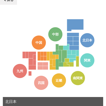
中部
北日本
中国
関東
九州
南関東
近畿
四国
北日本