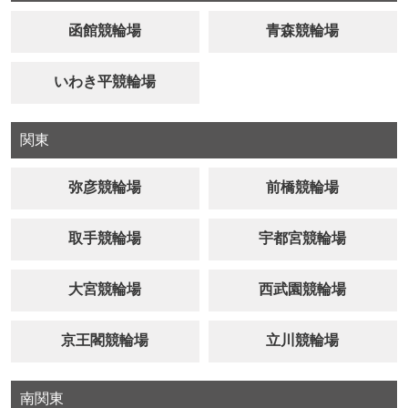
函館競輪場
青森競輪場
いわき平競輪場
関東
弥彦競輪場
前橋競輪場
取手競輪場
宇都宮競輪場
大宮競輪場
西武園競輪場
京王閣競輪場
立川競輪場
南関東