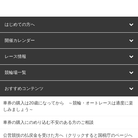
はじめての方へ
はじめての方へ
開催カレンダー
競輪
レース情報
オートレース
レース予想
競輪場一覧
競輪くじ
レース結果
北日本
函館競輪場
青森競輪場
いわき平競輪場
おすすめコンテンツ
車券の購入は20歳になってから ～競輪・オートレースは適度に楽
Dokanto!
キャリーオーバー一覧
関
競輪選手情報
弥彦競輪場
前橋競輪場
取手競輪場
宇都宮競輪場
しみましょう～
東
大宮競輪場
西武園競輪場
京王閣競輪場
立川競輪場
チャリロトプラザ
Perfecta Navi
車券の購入にのめり込む不安のある方のご相談
南
松戸競輪場
千葉競輪場
川崎競輪場
平塚競輪場
公営競技の払戻金を受けた方へ（クリックすると国税庁のページへ
netkeirin
関