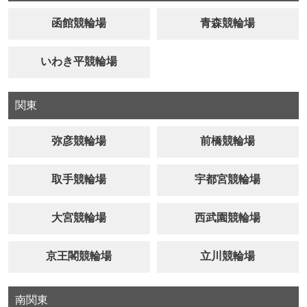
函館競輪場
青森競輪場
いわき平競輪場
関東
弥彦競輪場
前橋競輪場
取手競輪場
宇都宮競輪場
大宮競輪場
西武園競輪場
京王閣競輪場
立川競輪場
南関東