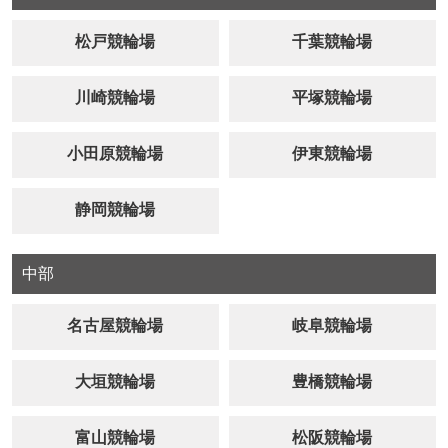
松戸競輪場
千葉競輪場
川崎競輪場
平塚競輪場
小田原競輪場
伊東競輪場
静岡競輪場
中部
名古屋競輪場
岐阜競輪場
大垣競輪場
豊橋競輪場
富山競輪場
松阪競輪場