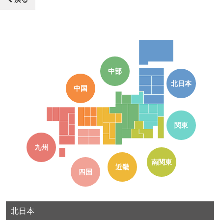
中部
北日本
中国
関東
九州
南関東
近畿
四国
北日本