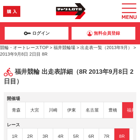
ログイン
無料会員登録
競輪・オートレースTOP
>
福井競輪場
>
出走表一覧（2013年9月）
>
2013年9月8日 2日目 8R
福井競輪 出走表詳細（8R 2013年9月8日 2
日目）
開催場
青森
大宮
川崎
伊東
名古屋
豊橋
福井
レース
1R
2R
3R
4R
5R
6R
7R
8R
9R