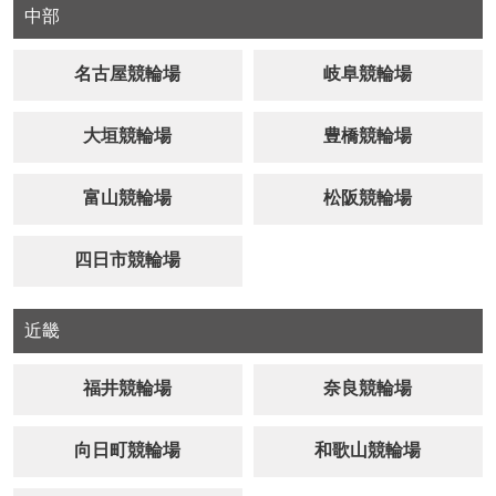
中部
名古屋競輪場
岐阜競輪場
大垣競輪場
豊橋競輪場
富山競輪場
松阪競輪場
四日市競輪場
近畿
福井競輪場
奈良競輪場
向日町競輪場
和歌山競輪場