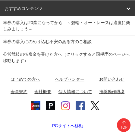
競輪くじ
レース結果
北日本
函館競輪場
青森競輪場
いわき平競輪場
おすすめコンテンツ
車券の購入は20歳になってから ～競輪・オートレースは適度に楽
Dokanto!
キャリーオーバー一覧
関
競輪選手情報
弥彦競輪場
前橋競輪場
取手競輪場
宇都宮競輪場
しみましょう～
東
大宮競輪場
西武園競輪場
京王閣競輪場
立川競輪場
チャリロトプラザ
Perfecta Navi
車券の購入にのめり込む不安のある方のご相談
南
松戸競輪場
千葉競輪場
川崎競輪場
平塚競輪場
公営競技の払戻金を受けた方へ（クリックすると国税庁のページへ
netkeirin
関
移動します）
小田原競輪場
伊東競輪場
静岡競輪場
東
ケイリンガル
中
名古屋競輪場
岐阜競輪場
大垣競輪場
豊橋競輪場
はじめての方へ
ヘルプセンター
お問い合わせ
部
チャリレンジャー
富山競輪場
松阪競輪場
四日市競輪場
会員規約
会社概要
個人情報について
推奨動作環境
競輪場情報
近
福井競輪場
奈良競輪場
向日町競輪場
和歌山競輪場
畿
岸和田競輪場
オートレース場情報
PCサイトへ移動
中国
玉野競輪場
広島競輪場
防府競輪場