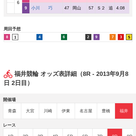
6
9
小川 巧
47
岡山
57
Ｓ２
追
4.08
周回予想
8
4
6
2
9
7
3
1
5
福井競輪 オッズ表詳細（8R - 2013年9月8
日 2日目）
開催場
青森
大宮
川崎
伊東
名古屋
豊橋
福井
レース