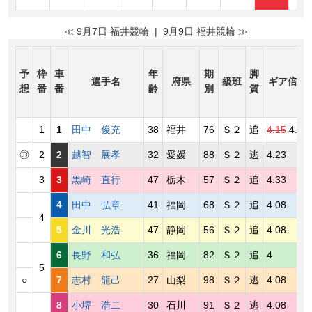
≪ 9月7日 福井競輪
|
9月9日 福井競輪 ≫
予
枠
車
年
期
脚
選手名
府県
級班
ギア倍数
想
番
番
齢
別
質
1
1
田中 俊充
38
福井
76
Ｓ２
追
4.15
4.08
◎
2
2
越智 展孝
32
愛媛
88
Ｓ２
逃
4.23
3
3
黒崎 直行
47
栃木
57
Ｓ２
追
4.33
4
田中 弘章
41
福岡
68
Ｓ２
追
4.08
4
5
金川 光浩
47
静岡
56
Ｓ２
追
4.08
6
長野 和弘
36
福岡
82
Ｓ２
追
4
5
○
7
志村 龍己
27
山梨
98
Ｓ２
逃
4.08
8
小堺 浩二
30
石川
91
Ｓ２
逃
4.08