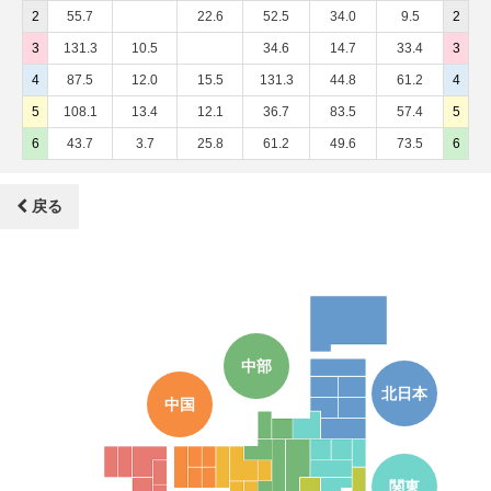
2
55.7
22.6
52.5
34.0
9.5
2
3
131.3
10.5
34.6
14.7
33.4
3
4
87.5
12.0
15.5
131.3
44.8
61.2
4
5
108.1
13.4
12.1
36.7
83.5
57.4
5
6
43.7
3.7
25.8
61.2
49.6
73.5
6
戻る
中部
北日本
中国
関東