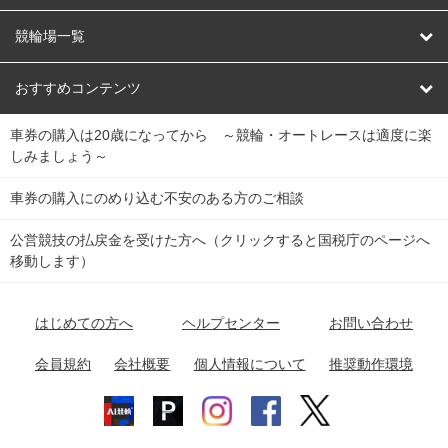
オートレース
レース予想
競輪場一覧
競輪くじ
レース結果
北日本
函館競輪場
青森競輪場
いわき平競輪場
おすすめコンテンツ
車券の購入は20歳になってから ～競輪・オートレースは適度に楽
Dokanto!
キャリーオーバー一覧
関
競輪選手情報
弥彦競輪場
前橋競輪場
取手競輪場
宇都宮競輪場
しみましょう～
東
大宮競輪場
西武園競輪場
京王閣競輪場
立川競輪場
チャリロトプラザ
Perfecta Navi
車券の購入にのめり込む不安のある方のご相談
南
松戸競輪場
千葉競輪場
川崎競輪場
平塚競輪場
公営競技の払戻金を受けた方へ（クリックすると国税庁のページへ
netkeirin
関
移動します）
小田原競輪場
伊東競輪場
静岡競輪場
東
ケイリンガル
中
名古屋競輪場
岐阜競輪場
大垣競輪場
豊橋競輪場
はじめての方へ
ヘルプセンター
お問い合わせ
部
チャリレンジャー
富山競輪場
松阪競輪場
四日市競輪場
会員規約
会社概要
個人情報について
推奨動作環境
競輪場情報
近
福井競輪場
奈良競輪場
向日町競輪場
和歌山競輪場
畿