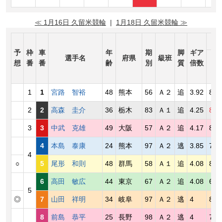
≪ 1月16日 久留米競輪
|
1月18日 久留米競輪 ≫
予
枠
車
年
期
脚
ギア
選手名
府県
級班
競
想
番
番
齢
別
質
倍数
得
1
1
宮路 智裕
48
熊本
56
Ａ２
追
3.92
85.
2
2
高森 圭介
36
栃木
83
Ａ１
追
4.25
89.
3
3
中武 克雄
49
大阪
57
Ａ２
追
4.17
82.
4
本島 泰康
24
熊本
97
Ａ２
逃
3.85
74.
4
○
5
尾形 和則
48
群馬
58
Ａ１
追
4.08
81.
6
高田 敏広
44
東京
67
Ａ２
追
4.08
67.
5
◎
7
山田 祥明
34
岐阜
97
Ａ２
逃
4
88.
8
前島 恭平
25
長野
98
Ａ２
逃
4
74.