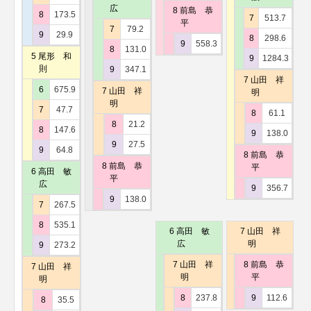
広
8 前島 恭
8
173.5
7
513.7
平
7
79.2
9
29.9
8
298.6
9
558.3
8
131.0
5 尾形 和
9
1284.3
則
9
347.1
7 山田 祥
6
675.9
7 山田 祥
明
明
7
47.7
8
61.1
8
21.2
8
147.6
9
138.0
9
27.5
9
64.8
8 前島 恭
8 前島 恭
平
6 高田 敏
平
広
9
356.7
9
138.0
7
267.5
8
535.1
6 高田 敏
7 山田 祥
広
明
9
273.2
7 山田 祥
8 前島 恭
7 山田 祥
明
平
明
8
237.8
9
112.6
8
35.5