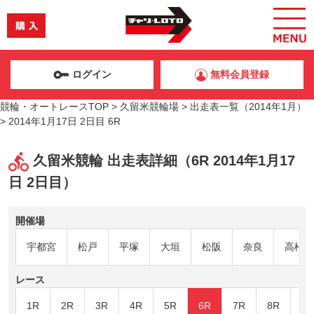
ログイン
無料会員登録
競輪・オートレースTOP
>
久留米競輪場
>
出走表一覧（2014年1月）
>
2014年1月17日 2日目 6R
久留米競輪 出走表詳細（6R 2014年1月17
日 2日目）
開催場
宇都宮
松戸
平塚
大垣
松阪
奈良
高松
レース
1R
2R
3R
4R
5R
6R
7R
8R
9R