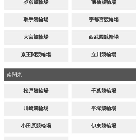
弥彦競輪場
前橋競輪場
取手競輪場
宇都宮競輪場
大宮競輪場
西武園競輪場
京王閣競輪場
立川競輪場
南関東
松戸競輪場
千葉競輪場
川崎競輪場
平塚競輪場
小田原競輪場
伊東競輪場