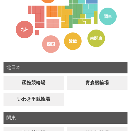
関東
九州
南関東
近畿
四国
北日本
函館競輪場
青森競輪場
いわき平競輪場
関東