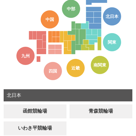
中部
北日本
中国
関東
九州
南関東
近畿
四国
北日本
函館競輪場
青森競輪場
いわき平競輪場