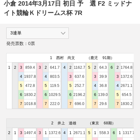
小倉 2014年3月17日 初日 予 選 F2 ミッドナ
イト競輪Ｋドリームス杯 7R
発売票数：0票
1
西村 尚文
（鹿児 91期）
1
2
3
859.4
3
2
641.7
4
2
1162.7
5
2
64.3
6
2
1764.8
7
4
1937.8
4
803.5
3
637.6
3
39.9
3
1372.6
5
472.8
5
119.5
5
252.7
4
36.8
4
2671.1
6
1830.2
6
1029.5
6
2196.2
6
139.0
5
654.5
7
1018.8
7
222.0
7
696.0
7
29.6
7
1830.2
2
井上 達雄
（東京 68期）
2
1
3
1497.4
3
1
1372.6
4
1
2671.1
5
1
558.3
6
1
1317.7
7