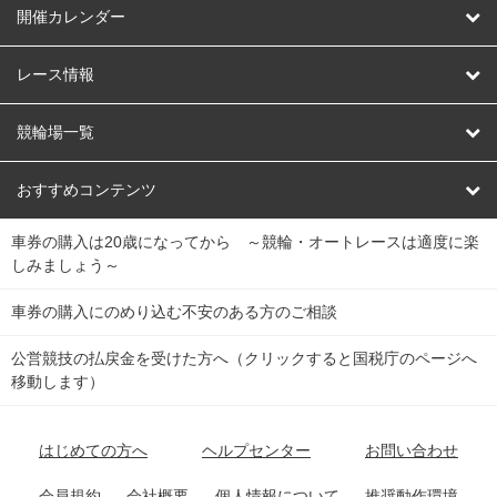
はじめての方へ
開催カレンダー
競輪
レース情報
オートレース
レース予想
競輪場一覧
競輪くじ
レース結果
北日本
函館競輪場
青森競輪場
いわき平競輪場
おすすめコンテンツ
車券の購入は20歳になってから ～競輪・オートレースは適度に楽
Dokanto!
キャリーオーバー一覧
関
競輪選手情報
弥彦競輪場
前橋競輪場
取手競輪場
宇都宮競輪場
しみましょう～
東
大宮競輪場
西武園競輪場
京王閣競輪場
立川競輪場
チャリロトプラザ
Perfecta Navi
車券の購入にのめり込む不安のある方のご相談
南
松戸競輪場
千葉競輪場
川崎競輪場
平塚競輪場
公営競技の払戻金を受けた方へ（クリックすると国税庁のページへ
netkeirin
関
移動します）
小田原競輪場
伊東競輪場
静岡競輪場
東
ケイリンガル
中
名古屋競輪場
岐阜競輪場
大垣競輪場
豊橋競輪場
はじめての方へ
ヘルプセンター
お問い合わせ
部
チャリレンジャー
富山競輪場
松阪競輪場
四日市競輪場
会員規約
会社概要
個人情報について
推奨動作環境