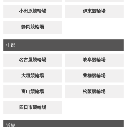
小田原競輪場
伊東競輪場
静岡競輪場
中部
名古屋競輪場
岐阜競輪場
大垣競輪場
豊橋競輪場
富山競輪場
松阪競輪場
四日市競輪場
近畿