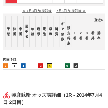
≪ 7月3日 弥彦競輪
|
7月5日 弥彦競輪 ≫
直近4ヶ
ギ
選
競
2
予
枠
車
年
府
期
級
脚
ア
手
走
1
2
3
着
勝
連
想
番
番
齢
県
別
班
質
倍
名
得
着
着
着
外
率
対
数
点
率
周回予想
7
4
3
6
2
1
5
弥彦競輪 オッズ表詳細（1R - 2014年7月4
日 2日目）