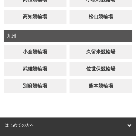
高知競輪場
松山競輪場
九州
小倉競輪場
久留米競輪場
武雄競輪場
佐世保競輪場
別府競輪場
熊本競輪場
はじめての方へ