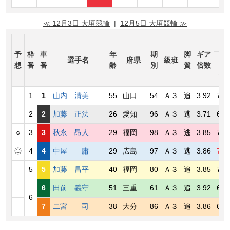
≪ 12月3日 大垣競輪
|
12月5日 大垣競輪 ≫
予
枠
車
年
期
脚
ギア
選手名
府県
級班
競
想
番
番
齢
別
質
倍数
得
1
1
山内 清美
55
山口
54
Ａ３
追
3.92
72.
2
2
加藤 正法
26
愛知
96
Ａ３
逃
3.71
67.
○
3
3
秋永 昂人
29
福岡
98
Ａ３
逃
3.85
72.
◎
4
4
中屋 庸
29
広島
97
Ａ３
逃
3.86
73.
5
5
加藤 昌平
40
福岡
80
Ａ３
追
3.85
71.
6
田前 義守
51
三重
61
Ａ３
追
3.92
67.
6
7
二宮 司
38
大分
86
Ａ３
追
3.86
69.