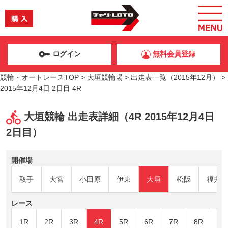
ログイン
無料会員登録
競輪・オートレースTOP
>
大垣競輪場
>
出走表一覧（2015年12月）
>
2015年12月4日 2日目 4R
大垣競輪 出走表詳細（4R 2015年12月4日
2日目）
開催場
取手
大宮
小田原
伊東
大垣
松阪
福井
レース
1R
2R
3R
4R
5R
6R
7R
8R
9R