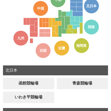
北日本
中国
関東
九州
南関東
近畿
四国
北日本
函館競輪場
青森競輪場
いわき平競輪場