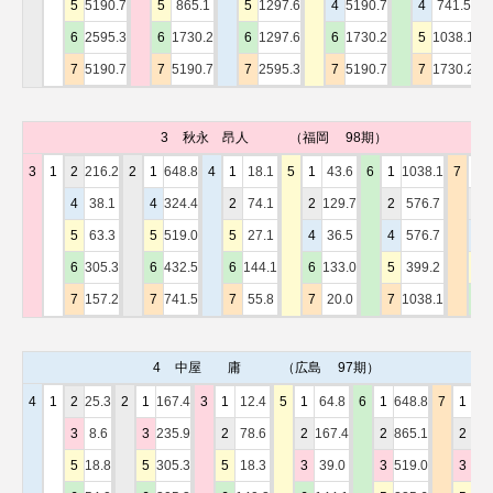
5
5190.7
5
865.1
5
1297.6
4
5190.7
4
741.5
6
2595.3
6
1730.2
6
1297.6
6
1730.2
5
1038.1
7
5190.7
7
5190.7
7
2595.3
7
5190.7
7
1730.2
3
秋永 昂人
（福岡 98期）
3
1
2
216.2
2
1
648.8
4
1
18.1
5
1
43.6
6
1
1038.1
7
1
4
38.1
4
324.4
2
74.1
2
129.7
2
576.7
2
5
63.3
5
519.0
5
27.1
4
36.5
4
576.7
4
6
305.3
6
432.5
6
144.1
6
133.0
5
399.2
5
7
157.2
7
741.5
7
55.8
7
20.0
7
1038.1
6
4
中屋 庸
（広島 97期）
4
1
2
25.3
2
1
167.4
3
1
12.4
5
1
64.8
6
1
648.8
7
1
82
3
8.6
3
235.9
2
78.6
2
167.4
2
865.1
2
32
5
18.8
5
305.3
5
18.3
3
39.0
3
519.0
3
14