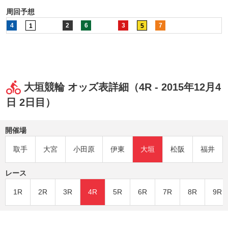
周回予想
4
2
6
3
7
1
5
大垣競輪 オッズ表詳細（4R - 2015年12月4
日 2日目）
開催場
取手
大宮
小田原
伊東
大垣
松阪
福井
レース
1R
2R
3R
4R
5R
6R
7R
8R
9R