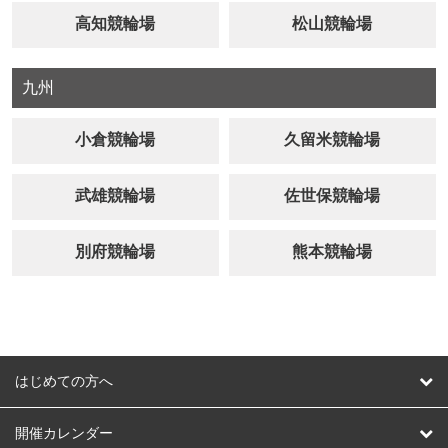
高知競輪場
松山競輪場
九州
小倉競輪場
久留米競輪場
武雄競輪場
佐世保競輪場
別府競輪場
熊本競輪場
はじめての方へ
はじめての方へ
開催カレンダー