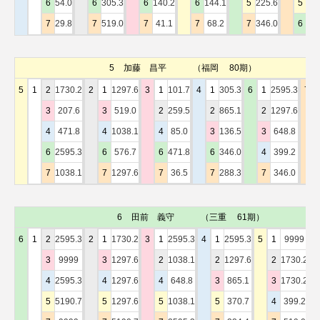
6
54.0
6
305.3
6
140.2
6
144.1
5
225.6
5
12
7
29.8
7
519.0
7
41.1
7
68.2
7
346.0
6
16
5
加藤 昌平
（福岡 80期）
5
1
2
1730.2
2
1
1297.6
3
1
101.7
4
1
305.3
6
1
2595.3
7
3
207.6
3
519.0
2
259.5
2
865.1
2
1297.6
4
471.8
4
1038.1
4
85.0
3
136.5
3
648.8
6
2595.3
6
576.7
6
471.8
6
346.0
4
399.2
7
1038.1
7
1297.6
7
36.5
7
288.3
7
346.0
6
田前 義守
（三重 61期）
6
1
2
2595.3
2
1
1730.2
3
1
2595.3
4
1
2595.3
5
1
9999
7
3
9999
3
1297.6
2
1038.1
2
1297.6
2
1730.2
4
2595.3
4
1297.6
4
648.8
3
865.1
3
1730.2
5
5190.7
5
1297.6
5
1038.1
5
370.7
4
399.2