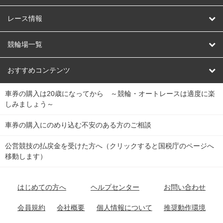
競輪
レース情報
オートレース
レース予想
競輪場一覧
競輪くじ
レース結果
北日本
函館競輪場
青森競輪場
いわき平競輪場
おすすめコンテンツ
車券の購入は20歳になってから ～競輪・オートレースは適度に楽
Dokanto!
キャリーオーバー一覧
関
競輪選手情報
弥彦競輪場
前橋競輪場
取手競輪場
宇都宮競輪場
しみましょう～
東
大宮競輪場
西武園競輪場
京王閣競輪場
立川競輪場
チャリロトプラザ
Perfecta Navi
車券の購入にのめり込む不安のある方のご相談
南
松戸競輪場
千葉競輪場
川崎競輪場
平塚競輪場
公営競技の払戻金を受けた方へ（クリックすると国税庁のページへ
netkeirin
関
移動します）
小田原競輪場
伊東競輪場
静岡競輪場
東
ケイリンガル
中
名古屋競輪場
岐阜競輪場
大垣競輪場
豊橋競輪場
はじめての方へ
ヘルプセンター
お問い合わせ
部
チャリレンジャー
富山競輪場
松阪競輪場
四日市競輪場
会員規約
会社概要
個人情報について
推奨動作環境