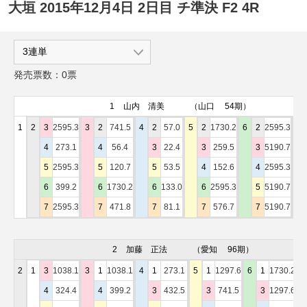
大垣 2015年12月4日 2日目 チ準決 F2 4R
発売票数：0票
1
山内 清美
（山口 54期）
1
2
3
2595.3
3
2
741.5
4
2
57.0
5
2
1730.2
6
2
2595.3
7
4
273.1
4
56.4
3
22.4
3
259.5
3
5190.7
5
2595.3
5
120.7
5
53.5
4
152.6
4
2595.3
6
399.2
6
1730.2
6
133.0
6
2595.3
5
5190.7
7
2595.3
7
471.8
7
81.1
7
576.7
7
5190.7
2
加藤 正法
（愛知 96期）
2
1
3
1038.1
3
1
1038.1
4
1
273.1
5
1
1297.6
6
1
1730.2
7
4
324.4
4
399.2
3
432.5
3
741.5
3
1297.6