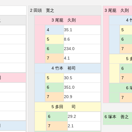
2 田頭 寛之
3 尾籠 
寛之
3 尾籠 久則
4
4
35.1
5
5
8.6
6
6
234.0
7
7
4.1
5
4 竹本 裕司
6
久則
5
30.5
7
6
351.0
6
7
20.9
7
5 多田 司
6
29.2
6 塚本 
裕司
7
2.1