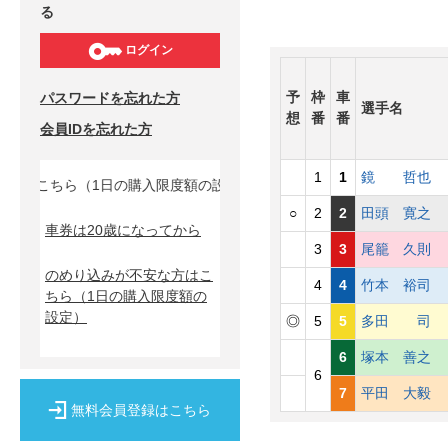
る
ログイン
予
枠
車
パスワードを忘れた方
選手名
想
番
番
会員IDを忘れた方
1
1
鏡 哲
はこちら（1日の購入限度額の設定）↓
○
2
2
田頭 寛
車券は20歳になってから
3
3
尾籠 久
のめり込みが不安な方はこ
4
4
竹本 裕
ちら
（1日の購入限度額の
設定）
◎
5
5
多田 
6
塚本 善
6
7
平田 大
無料会員登録はこちら