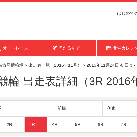
はじめて
オートレース
当たるんです
開催カレン
名古屋競輪場
>
出走表一覧（2016年11月）
>
2016年11月24日 初日 3R
輪 出走表詳細（3R 2016年
平
前橋
伊東
2R
3R
4R
5R
6R
7R