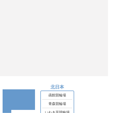
北日本
函館競輪場
青森競輪場
いわき平競輪場