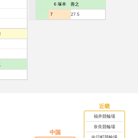
6 塚本 善之
7
27.5
 司
善之
近畿
福井競輪場
奈良競輪場
中国
向日町競輪場