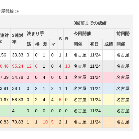
古屋競輪 ≫
3回前までの成績
決まり手
今回開催
前回開催
2連対
3連対
S
B
率
率
逃
捲
差
マ
開催
初日
成績
開催
初
.56
33.33
0
0
1
0
1
1
名古屋
11/24
名古屋
11
0.48
95.24
12
6
1
0
4
13
名古屋
11/24
名古屋
11
7.39
34.78
0
0
4
0
0
1
名古屋
11/24
名古屋
11
3.81
38.1
0
2
1
2
1
1
名古屋
11/24
名古屋
11
1.67
58.33
0
2
4
4
6
0
名古屋
11/24
名古屋
11
4
0
0
0
0
0
0
名古屋
11/24
名古屋
11
0.83
70.83
1
1
10
5
2
1
名古屋
11/24
名古屋
11