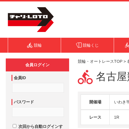
競輪
競輪くじ
競輪・オートレースTOP
>
会員ログイン
名古屋競
会員ID
パスワード
開催場
いわき
レース
1R
次回から自動ログインす