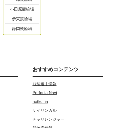
小田原競輪場
伊東競輪場
静岡競輪場
おすすめコンテンツ
競輪選手情報
Perfecta Navi
netkeirin
ケイリンガル
チャリレンジャー
競輪場情報