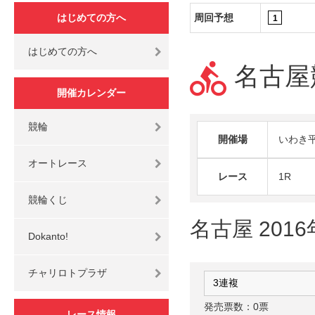
はじめての方へ
周回予想
1
はじめての方へ
名古屋競
開催カレンダー
競輪
開催場
いわき
オートレース
レース
1R
競輪くじ
名古屋 201
Dokanto!
チャリロトプラザ
発売票数：0票
レース情報