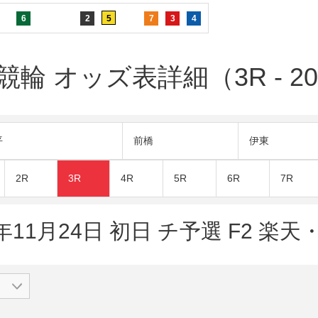
6
2
5
7
3
4
輪 オッズ表詳細（3R - 20
平
前橋
伊東
2R
3R
4R
5R
6R
7R
6年11月24日 初日 チ予選 F2 