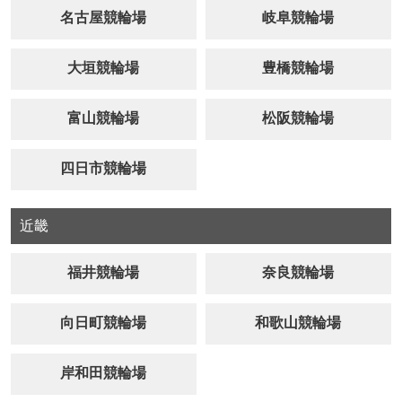
名古屋競輪場
岐阜競輪場
大垣競輪場
豊橋競輪場
富山競輪場
松阪競輪場
四日市競輪場
近畿
福井競輪場
奈良競輪場
向日町競輪場
和歌山競輪場
岸和田競輪場