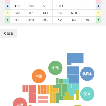
4
11.0
23.0
5.8
138.1
4
5
13.8
8.6
13.4
6.4
69.0
5
6
6.8
34.5
29.0
6.2
6.9
55.2
6
戻る
中部
北日本
中国
関東
九州