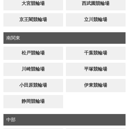
大宮競輪場
西武園競輪場
京王閣競輪場
立川競輪場
南関東
松戸競輪場
千葉競輪場
川崎競輪場
平塚競輪場
小田原競輪場
伊東競輪場
静岡競輪場
中部