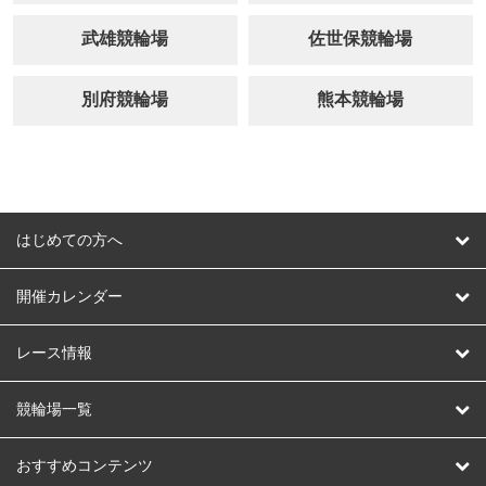
武雄競輪場
佐世保競輪場
別府競輪場
熊本競輪場
はじめての方へ
はじめての方へ
開催カレンダー
競輪
レース情報
オートレース
レース予想
競輪場一覧
競輪くじ
レース結果
北日本
函館競輪場
青森競輪場
いわき平競輪場
おすすめコンテンツ