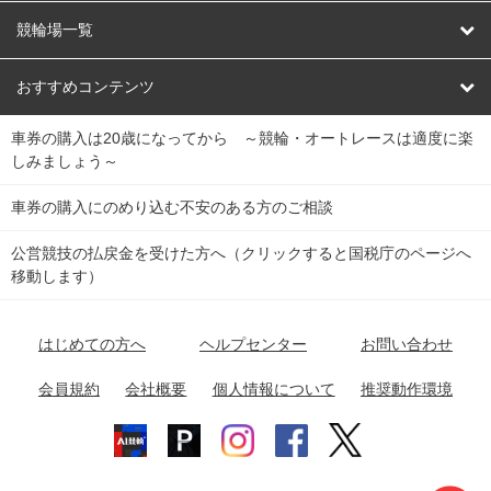
オートレース
レース予想
競輪場一覧
競輪くじ
レース結果
北日本
函館競輪場
青森競輪場
いわき平競輪場
おすすめコンテンツ
車券の購入は20歳になってから ～競輪・オートレースは適度に楽
Dokanto!
キャリーオーバー一覧
関
競輪選手情報
弥彦競輪場
前橋競輪場
取手競輪場
宇都宮競輪場
しみましょう～
東
大宮競輪場
西武園競輪場
京王閣競輪場
立川競輪場
チャリロトプラザ
Perfecta Navi
車券の購入にのめり込む不安のある方のご相談
南
松戸競輪場
千葉競輪場
川崎競輪場
平塚競輪場
公営競技の払戻金を受けた方へ（クリックすると国税庁のページへ
netkeirin
関
移動します）
小田原競輪場
伊東競輪場
静岡競輪場
東
ケイリンガル
中
名古屋競輪場
岐阜競輪場
大垣競輪場
豊橋競輪場
はじめての方へ
ヘルプセンター
お問い合わせ
部
チャリレンジャー
富山競輪場
松阪競輪場
四日市競輪場
会員規約
会社概要
個人情報について
推奨動作環境
競輪場情報
近
福井競輪場
奈良競輪場
向日町競輪場
和歌山競輪場
畿
岸和田競輪場
オートレース場情報