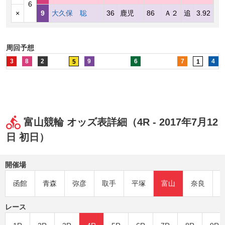
6
×
9
大久保 聡
36
鹿児
86
Ａ２
追
3.92
87
周回予想
3
8
2
9
6
7
4
5
1
富山競輪 オッズ表詳細（4R - 2017年7月12
日 初日）
開催場
函館
青森
弥彦
取手
平塚
富山
奈良
レース