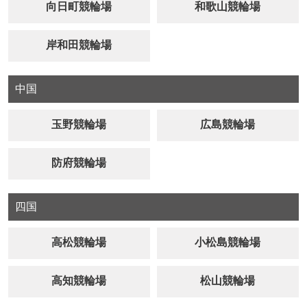
向日町競輪場
和歌山競輪場
岸和田競輪場
中国
玉野競輪場
広島競輪場
防府競輪場
四国
高松競輪場
小松島競輪場
高知競輪場
松山競輪場