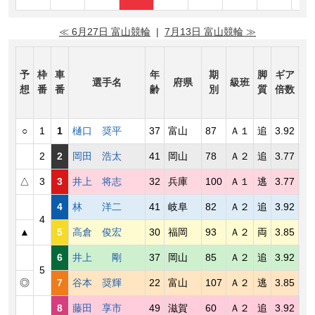
≪ 6月27日 富山競輪
|
7月13日 富山競輪 ≫
予
枠
車
年
期
脚
ギア
選手名
府県
級班
競
想
番
番
齢
別
質
倍数
得
○
1
1
樋口 奨平
37
富山
87
Ａ１
追
3.92
85
2
2
岡田 浩太
41
岡山
78
Ａ２
追
3.77
83
△
3
3
井上 将志
32
兵庫
100
Ａ１
逃
3.77
86
4
林 洋二
41
岐阜
82
Ａ２
追
3.92
81
4
▲
5
高倉 俊宏
30
福岡
93
Ａ２
両
3.85
83
6
井上 剛
37
岡山
85
Ａ２
追
3.92
75
5
◎
7
谷本 奨輝
22
富山
107
Ａ２
逃
3.85
86
8
藤田 享市
49
滋賀
60
Ａ２
追
3.92
80