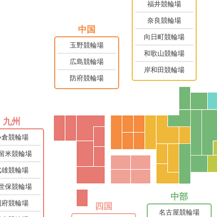
福井競輪場
奈良競輪場
中国
向日町競輪場
玉野競輪場
和歌山競輪場
広島競輪場
岸和田競輪場
防府競輪場
九州
小倉競輪場
留米競輪場
武雄競輪場
世保競輪場
中部
別府競輪場
四国
名古屋競輪場