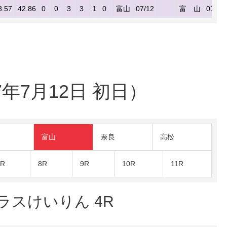
8.57
42.86
0
0
3
3
1
0
富山
07/12
富 山
07/12
7年7月12日 初日）
富山
奈良
高松
7R
8R
9R
10R
11R
ガラスけいりん 4R