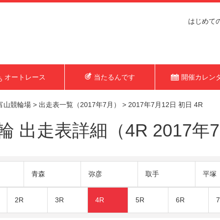
はじめて
オートレース
当たるんです
開催カレン
富山競輪場
>
出走表一覧（2017年7月）
>
2017年7月12日 初日 4R
 出走表詳細（4R 2017年7
青森
弥彦
取手
平塚
2R
3R
4R
5R
6R