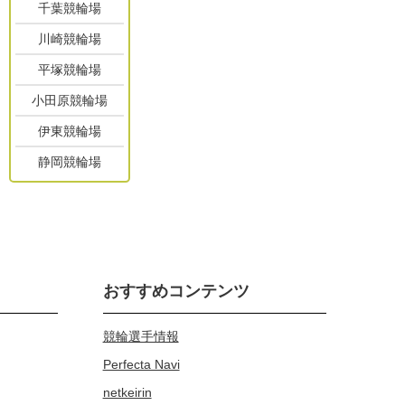
千葉競輪場
川崎競輪場
平塚競輪場
小田原競輪場
伊東競輪場
静岡競輪場
おすすめコンテンツ
競輪選手情報
Perfecta Navi
netkeirin