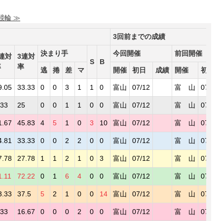
競輪 ≫
3回前までの成績
決まり手
今回開催
前回開催
連対
3連対
S
B
率
率
逃
捲
差
マ
開催
初日
成績
開催
初日
9.05
33.33
0
0
3
1
1
0
富山
07/12
富 山
07/12
.33
25
0
0
1
1
0
0
富山
07/12
富 山
07/12
1.67
45.83
4
5
1
0
3
10
富山
07/12
富 山
07/12
4.81
33.33
0
0
2
2
0
0
富山
07/12
富 山
07/12
7.78
27.78
1
1
2
1
0
3
富山
07/12
富 山
07/12
1.11
72.22
0
1
6
4
0
0
富山
07/12
富 山
07/12
3.33
37.5
5
2
1
0
0
14
富山
07/12
富 山
07/12
.33
16.67
0
0
0
2
0
0
富山
07/12
富 山
07/12