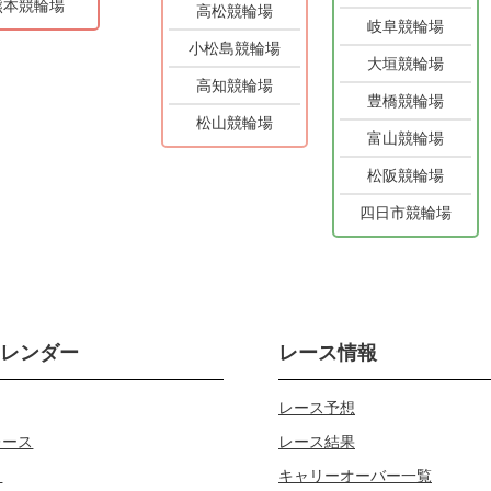
熊本競輪場
高松競輪場
岐阜競輪場
小松島競輪場
大垣競輪場
高知競輪場
豊橋競輪場
松山競輪場
富山競輪場
松阪競輪場
四日市競輪場
カレンダー
レース情報
レース予想
レース
レース結果
じ
キャリーオーバー一覧