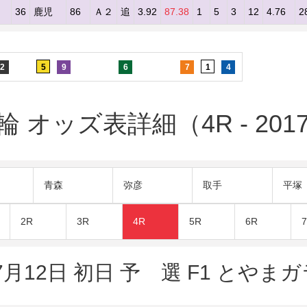
聡
36
鹿児
86
Ａ２
追
3.92
87.38
1
5
3
12
4.76
2
2
5
9
6
7
1
4
 オッズ表詳細（4R - 201
青森
弥彦
取手
平塚
2R
3R
4R
5R
6R
年7月12日 初日 予 選 F1 とやま