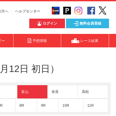
の方へ
ヘルプセンター
ログイン
無料会員登録
ダー
予想情報
レース結果
月12日 初日）
富山
奈良
高松
7R
8R
9R
10R
11R