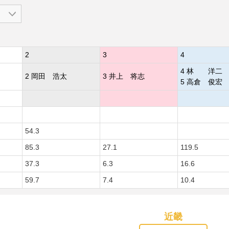
2
3
4
4 林 洋
平
2 岡田 浩太
3 井上 将志
5 高倉 俊
54.3
85.3
27.1
119.5
37.3
6.3
16.6
59.7
7.4
10.4
近畿