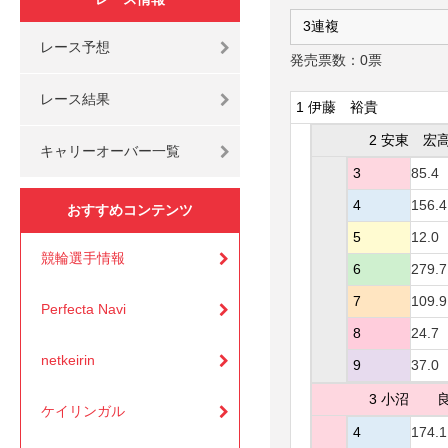
レース予想
発売票数：0票
レース結果
1 伊藤 裕貴
2 安東 
キャリーオーバー一覧
3
85.4
4
156.4
おすすめコンテンツ
5
12.0
競輪選手情報
6
279.7
7
109.9
Perfecta Navi
8
24.7
netkeirin
9
37.0
3 小沼
ケイリンガル
4
174.1