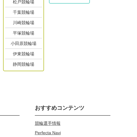
松戸競輪場
千葉競輪場
川崎競輪場
平塚競輪場
小田原競輪場
伊東競輪場
静岡競輪場
おすすめコンテンツ
競輪選手情報
Perfecta Navi