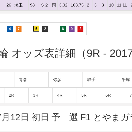
生
26
埼玉
98
Ｓ２
両
3.92
103.75
2
3
3
10
11.11
4
7
5
2
6
9
3
 オッズ表詳細（9R - 201
青森
弥彦
取手
平塚
2R
3R
4R
5R
6R
年7月12日 初日 予 選 F1 とやま