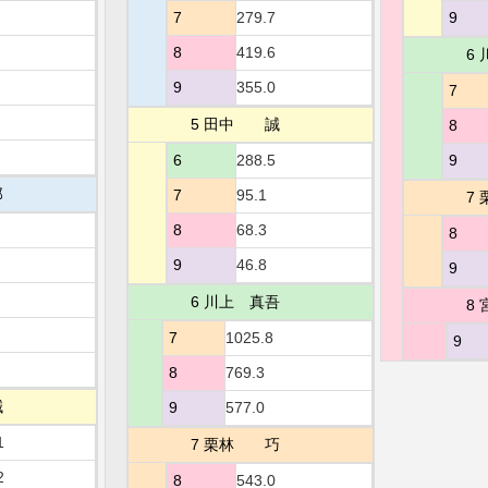
7
279.7
9
8
419.6
6
9
355.0
7
5 田中 誠
8
6
288.5
9
一郎
7
95.1
7
8
68.3
8
9
46.8
9
6 川上 真吾
8
7
1025.8
9
8
769.3
 誠
9
577.0
1
7 栗林 巧
2
8
543.0