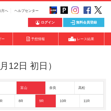
の方へ
ヘルプセンター
ログイン
無料会員登録
ダー
予想情報
レース結果
月12日 初日）
富山
奈良
高松
7R
8R
9R
10R
11R