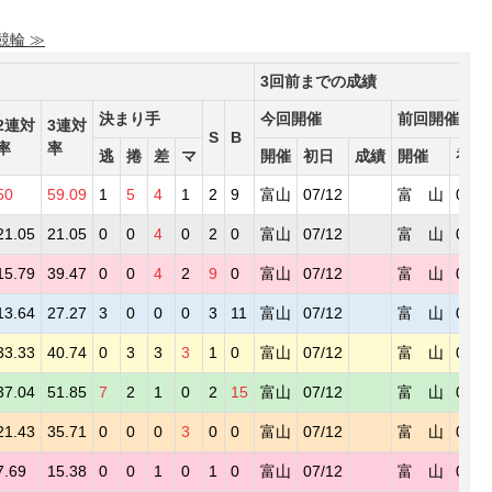
競輪 ≫
3回前までの成績
決まり手
今回開催
前回開催
2連対
3連対
S
B
率
率
逃
捲
差
マ
開催
初日
成績
開催
初日
50
59.09
1
5
4
1
2
9
富山
07/12
富 山
07/1
21.05
21.05
0
0
4
0
2
0
富山
07/12
富 山
07/1
15.79
39.47
0
0
4
2
9
0
富山
07/12
富 山
07/1
13.64
27.27
3
0
0
0
3
11
富山
07/12
富 山
07/1
33.33
40.74
0
3
3
3
1
0
富山
07/12
富 山
07/1
37.04
51.85
7
2
1
0
2
15
富山
07/12
富 山
07/1
21.43
35.71
0
0
0
3
0
0
富山
07/12
富 山
07/1
7.69
15.38
0
0
1
0
1
0
富山
07/12
富 山
07/1