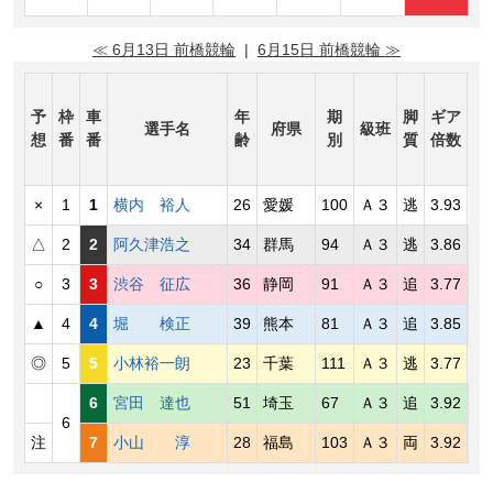
≪ 6月13日 前橋競輪
|
6月15日 前橋競輪 ≫
予
枠
車
年
期
脚
ギア
選手名
府県
級班
競
想
番
番
齢
別
質
倍数
得
×
1
1
横内 裕人
26
愛媛
100
Ａ３
逃
3.93
74
△
2
2
阿久津浩之
34
群馬
94
Ａ３
逃
3.86
69
○
3
3
渋谷 征広
36
静岡
91
Ａ３
追
3.77
70
▲
4
4
堀 検正
39
熊本
81
Ａ３
追
3.85
68
◎
5
5
小林裕一朗
23
千葉
111
Ａ３
逃
3.77
76
6
宮田 達也
51
埼玉
67
Ａ３
追
3.92
66
6
注
7
小山 淳
28
福島
103
Ａ３
両
3.92
69