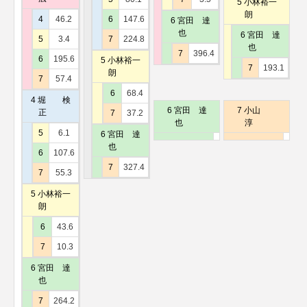
5 小林裕一
朗
4
46.2
6
147.6
6 宮田 達
也
6 宮田 達
5
3.4
7
224.8
也
7
396.4
6
195.6
5 小林裕一
7
193.1
朗
7
57.4
6
68.4
4 堀 検
6 宮田 達
7 小山
正
7
37.2
也
淳
5
6.1
6 宮田 達
也
6
107.6
7
327.4
7
55.3
5 小林裕一
朗
6
43.6
7
10.3
6 宮田 達
也
7
264.2