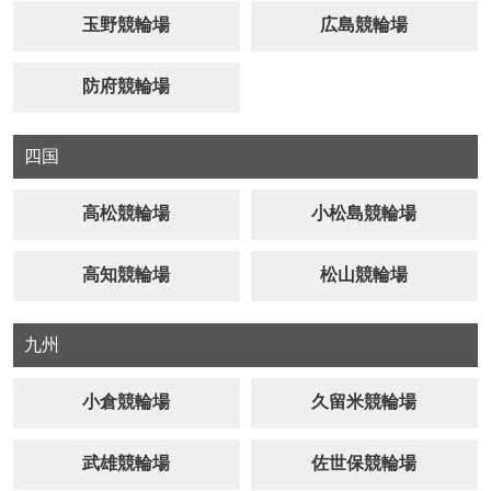
玉野競輪場
広島競輪場
防府競輪場
四国
高松競輪場
小松島競輪場
高知競輪場
松山競輪場
九州
小倉競輪場
久留米競輪場
武雄競輪場
佐世保競輪場