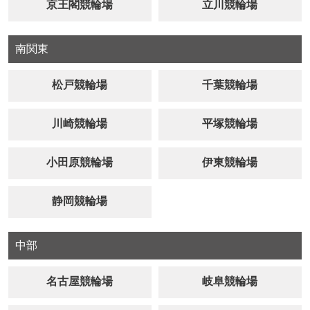
京王閣競輪場
立川競輪場
南関東
松戸競輪場
千葉競輪場
川崎競輪場
平塚競輪場
小田原競輪場
伊東競輪場
静岡競輪場
中部
名古屋競輪場
岐阜競輪場