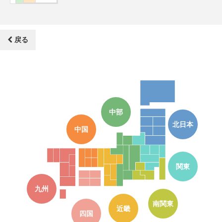
戻る
中部
北日本
中国
関東
九州
南関東
近畿
四国