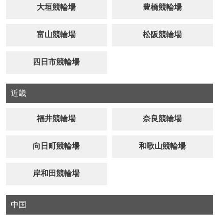
大垣競輪場
豊橋競輪場
富山競輪場
松阪競輪場
四日市競輪場
近畿
福井競輪場
奈良競輪場
向日町競輪場
和歌山競輪場
岸和田競輪場
中国