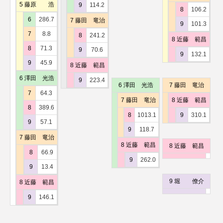
5 藤原 浩
9
114.2
8
106.2
6
286.7
7 藤田 竜治
9
101.3
7
8.8
8
241.2
8 近藤 範昌
8
71.3
9
70.6
9
132.1
9
45.9
8 近藤 範昌
6 澤田 光浩
9
223.4
6 澤田 光浩
7 藤田 竜治
7
64.3
7 藤田 竜治
8 近藤 範昌
8
389.6
8
1013.1
9
310.1
9
57.1
9
118.7
7 藤田 竜治
8 近藤 範昌
8 近藤 範昌
8
66.9
9
262.0
9
13.4
9 堀 僚介
8 近藤 範昌
9
146.1