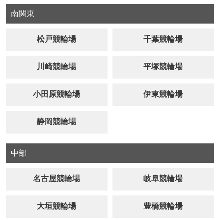
南関東
松戸競輪場
千葉競輪場
川崎競輪場
平塚競輪場
小田原競輪場
伊東競輪場
静岡競輪場
中部
名古屋競輪場
岐阜競輪場
大垣競輪場
豊橋競輪場