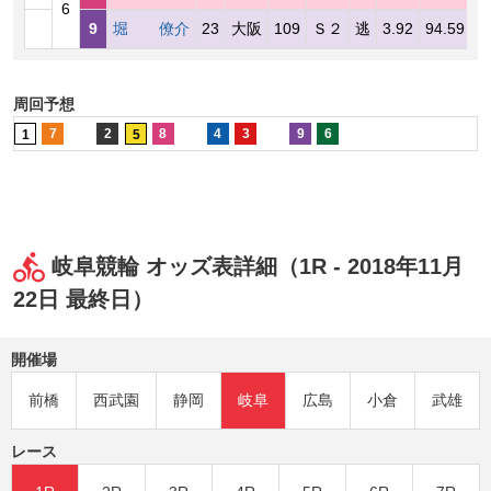
6
9
堀 僚介
23
大阪
109
Ｓ２
逃
3.92
94.59
周回予想
7
2
8
4
3
9
6
1
5
岐阜競輪 オッズ表詳細（1R - 2018年11月
22日 最終日）
開催場
前橋
西武園
静岡
岐阜
広島
小倉
武雄
レース