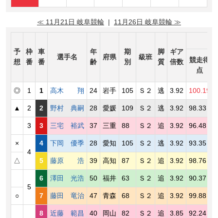
≪ 11月21日 岐阜競輪
|
11月26日 岐阜競輪 ≫
予
枠
車
年
期
脚
ギア
選手名
府県
級班
競走得
想
番
番
齢
別
質
倍数
点
◎
1
1
高木 翔
24
岩手
105
Ｓ２
逃
3.92
100.19
▲
2
2
野村 典嗣
28
愛媛
109
Ｓ２
逃
3.92
98.33
3
3
三宅 裕武
37
三重
88
Ｓ２
追
3.92
96.48
×
4
下岡 優季
28
愛知
105
Ｓ２
逃
3.92
93.35
4
△
5
藤原 浩
39
高知
87
Ｓ２
追
3.92
98.76
6
澤田 光浩
50
福井
63
Ｓ２
追
3.92
90.37
5
○
7
藤田 竜治
47
青森
68
Ｓ２
追
3.92
99.88
8
近藤 範昌
40
岡山
82
Ｓ２
追
3.85
92.24