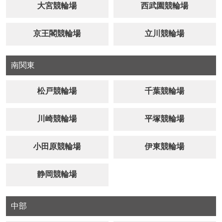
大宮競輪場
西武園競輪場
京王閣競輪場
立川競輪場
南関東
松戸競輪場
千葉競輪場
川崎競輪場
平塚競輪場
小田原競輪場
伊東競輪場
静岡競輪場
中部