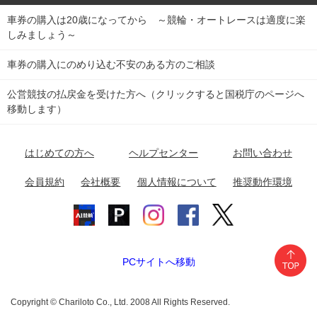
車券の購入は20歳になってから ～競輪・オートレースは適度に楽
Dokanto!
キャリーオーバー一覧
関
競輪選手情報
弥彦競輪場
前橋競輪場
取手競輪場
宇都宮競輪場
しみましょう～
東
大宮競輪場
西武園競輪場
京王閣競輪場
立川競輪場
チャリロトプラザ
Perfecta Navi
車券の購入にのめり込む不安のある方のご相談
南
松戸競輪場
千葉競輪場
川崎競輪場
平塚競輪場
公営競技の払戻金を受けた方へ（クリックすると国税庁のページへ
netkeirin
関
移動します）
小田原競輪場
伊東競輪場
静岡競輪場
東
ケイリンガル
中
名古屋競輪場
岐阜競輪場
大垣競輪場
豊橋競輪場
はじめての方へ
ヘルプセンター
お問い合わせ
部
チャリレンジャー
富山競輪場
松阪競輪場
四日市競輪場
会員規約
会社概要
個人情報について
推奨動作環境
競輪場情報
近
福井競輪場
奈良競輪場
向日町競輪場
和歌山競輪場
畿
岸和田競輪場
オートレース場情報
PCサイトへ移動
中国
玉野競輪場
広島競輪場
防府競輪場
Copyright © Chariloto Co., Ltd. 2008 All Rights Reserved.
四国
高松競輪場
小松島競輪場
高知競輪場
松山競輪場