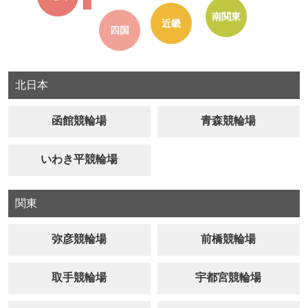
南関東
近畿
四国
北日本
函館競輪場
青森競輪場
いわき平競輪場
関東
弥彦競輪場
前橋競輪場
取手競輪場
宇都宮競輪場