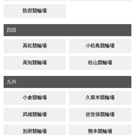
防府競輪場
四国
高松競輪場
小松島競輪場
高知競輪場
松山競輪場
九州
小倉競輪場
久留米競輪場
武雄競輪場
佐世保競輪場
別府競輪場
熊本競輪場