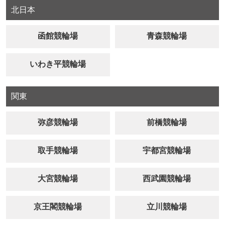
北日本
函館競輪場
青森競輪場
いわき平競輪場
関東
弥彦競輪場
前橋競輪場
取手競輪場
宇都宮競輪場
大宮競輪場
西武園競輪場
京王閣競輪場
立川競輪場