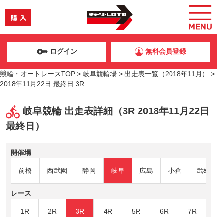
ログイン
無料会員登録
競輪・オートレースTOP
>
岐阜競輪場
>
出走表一覧（2018年11月）
>
2018年11月22日 最終日 3R
岐阜競輪 出走表詳細（3R 2018年11月22日
最終日）
開催場
前橋
西武園
静岡
岐阜
広島
小倉
武雄
レース
1R
2R
3R
4R
5R
6R
7R