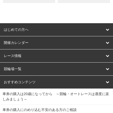
はじめての方へ
はじめての方へ
開催カレンダー
競輪
レース情報
オートレース
レース予想
競輪場一覧
競輪くじ
レース結果
北日本
函館競輪場
青森競輪場
いわき平競輪場
おすすめコンテンツ
車券の購入は20歳になってから ～競輪・オートレースは適度に楽
Dokanto!
キャリーオーバー一覧
関
競輪選手情報
弥彦競輪場
前橋競輪場
取手競輪場
宇都宮競輪場
しみましょう～
東
大宮競輪場
西武園競輪場
京王閣競輪場
立川競輪場
チャリロトプラザ
Perfecta Navi
車券の購入にのめり込む不安のある方のご相談