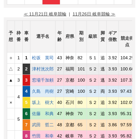
≪ 11月21日 岐阜競輪
|
11月26日 岐阜競輪 ≫
予
枠
車
年
期
脚
ギア
選手名
府県
級班
競走得
想
番
番
齢
別
質
倍数
点
○
1
1
松坂 英司
43
神奈
82
Ｓ１
追
3.92
104.29
△
2
2
津村洸次郎
27
福岡
101
Ｓ２
逃
3.93
100.60
▲
3
3
窓場千加頼
27
京都
100
Ｓ２
逃
3.92
107.33
4
久島 尚樹
27
宮崎
100
Ｓ２
両
3.93
97.43
4
×
5
坂上 樹大
40
石川
80
Ｓ２
追
3.92
102.09
6
佐藤 和典
47
神奈
70
Ｓ２
追
3.93
95.31
5
7
武田 哲二
48
京都
65
Ｓ２
追
3.86
97.59
8
竹田 和幸
42
岐阜
78
Ｓ２
追
3.93
95.82