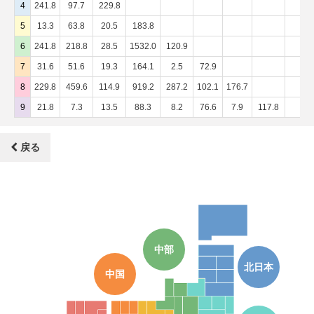
4
241.8
97.7
229.8
5
13.3
63.8
20.5
183.8
6
241.8
218.8
28.5
1532.0
120.9
7
31.6
51.6
19.3
164.1
2.5
72.9
8
229.8
459.6
114.9
919.2
287.2
102.1
176.7
9
21.8
7.3
13.5
88.3
8.2
76.6
7.9
117.8
戻る
中部
北日本
中国