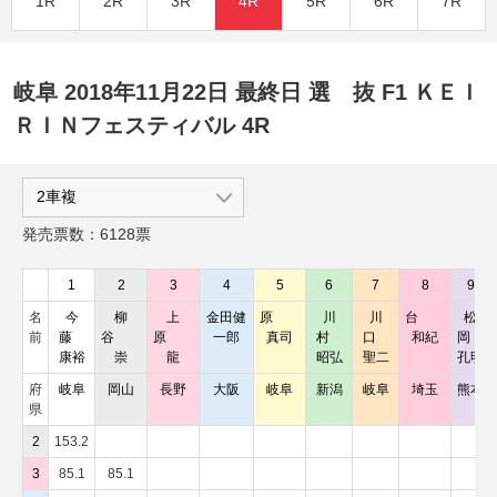
1R
2R
3R
4R
5R
6R
7R
岐阜 2018年11月22日 最終日 選 抜 F1 ＫＥＩ
ＲＩＮフェスティバル 4R
発売票数：6128票
1
2
3
4
5
6
7
8
9
名
今
柳
上
金田健
原
川
川
台
松
前
藤
谷
原
一郎
真司
村
口
和紀
岡
康裕
崇
龍
昭弘
聖二
孔明
府
岐阜
岡山
長野
大阪
岐阜
新潟
岐阜
埼玉
熊本
県
2
153.2
3
85.1
85.1