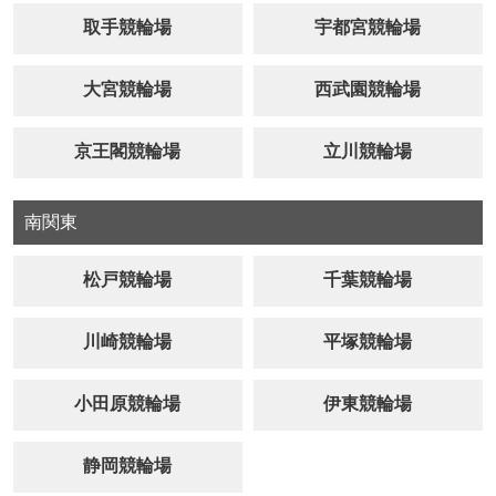
取手競輪場
宇都宮競輪場
大宮競輪場
西武園競輪場
京王閣競輪場
立川競輪場
南関東
松戸競輪場
千葉競輪場
川崎競輪場
平塚競輪場
小田原競輪場
伊東競輪場
静岡競輪場