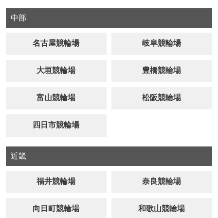
中部
名古屋競輪場
岐阜競輪場
大垣競輪場
豊橋競輪場
富山競輪場
松阪競輪場
四日市競輪場
近畿
福井競輪場
奈良競輪場
向日町競輪場
和歌山競輪場