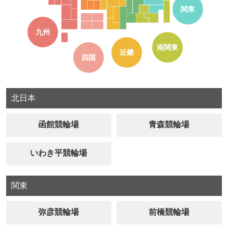
関東
九州
南関東
近畿
四国
北日本
函館競輪場
青森競輪場
いわき平競輪場
関東
弥彦競輪場
前橋競輪場