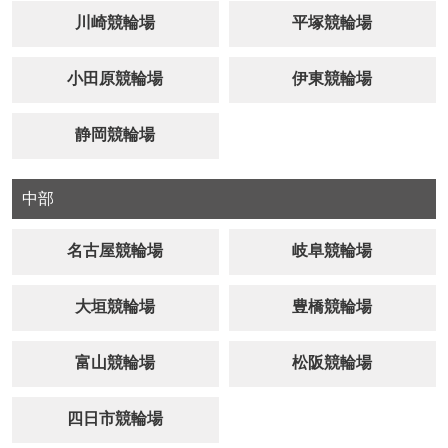
川崎競輪場
平塚競輪場
小田原競輪場
伊東競輪場
静岡競輪場
中部
名古屋競輪場
岐阜競輪場
大垣競輪場
豊橋競輪場
富山競輪場
松阪競輪場
四日市競輪場