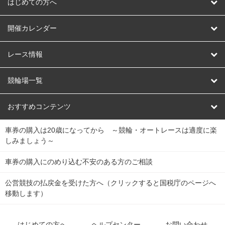
はじめての方へ
はじめての方へ
開催カレンダー
競輪
レース情報
オートレース
レース予想
競輪場一覧
競輪くじ
レース結果
北日本
函館競輪場
青森競輪場
いわき平競輪場
おすすめコンテンツ
車券の購入は20歳になってから ～競輪・オートレースは適度に楽
Dokanto!
キャリーオーバー一覧
関
競輪選手情報
弥彦競輪場
前橋競輪場
取手競輪場
宇都宮競輪場
しみましょう～
東
大宮競輪場
西武園競輪場
京王閣競輪場
立川競輪場
チャリロトプラザ
Perfecta Navi
車券の購入にのめり込む不安のある方のご相談
南
松戸競輪場
千葉競輪場
川崎競輪場
平塚競輪場
公営競技の払戻金を受けた方へ（クリックすると国税庁のページへ
netkeirin
関
移動します）
小田原競輪場
伊東競輪場
静岡競輪場
東
ケイリンガル
中
名古屋競輪場
岐阜競輪場
大垣競輪場
豊橋競輪場
はじめての方へ
ヘルプセンター
お問い合わせ