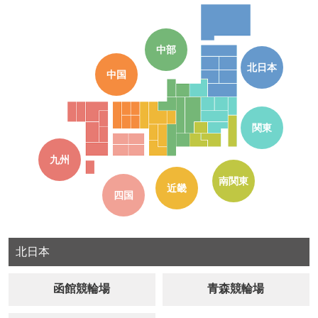
中部
北日本
中国
関東
九州
南関東
近畿
四国
北日本
函館競輪場
青森競輪場