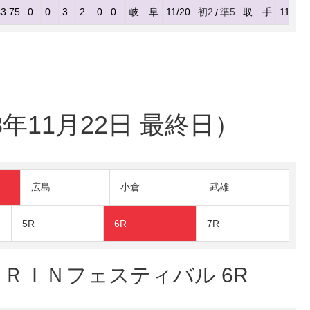
準5
初2
43.75
0
0
3
2
0
0
岐 阜
11/20
取 手
11/10
8年11月22日 最終日）
広島
小倉
武雄
5R
6R
7R
ＫＥＩＲＩＮフェスティバル 6R