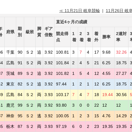
≪ 11月21日 岐阜競輪
|
11月26日 岐
直近4ヶ月の成績
年
期
脚
ギア
府県
級班
競走得
1
2
3
着
2連対
齢
別
質
倍数
勝率
点
着
着
着
外
率
36
千葉
90
Ｓ２
追
3.92
100.81
3
7
4
17
9.68
32.26
34
広島
91
Ｓ２
両
3.92
101.84
2
4
5
21
6.25
18.75
37
茨城
89
Ｓ２
追
3.92
101.82
1
5
4
12
4.55
27.27
42
東京
82
Ｓ２
追
3.92
97.44
1
2
1
12
6.25
18.75
39
広島
84
Ｓ２
両
3.93
103.17
7
4
7
18
19.44
30.56
41
鹿児
99
Ｓ２
両
3.92
93.80
3
0
0
22
12
12
37
神奈
95
Ｓ２
逃
3.92
100.05
1
2
3
15
4.76
14.29
35
栃木
87
Ｓ２
両
3.93
97.19
6
0
2
23
19.35
19.35