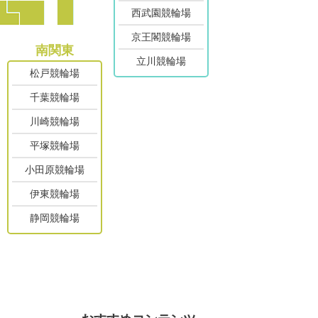
西武園競輪場
京王閣競輪場
南関東
立川競輪場
松戸競輪場
千葉競輪場
川崎競輪場
平塚競輪場
小田原競輪場
伊東競輪場
静岡競輪場