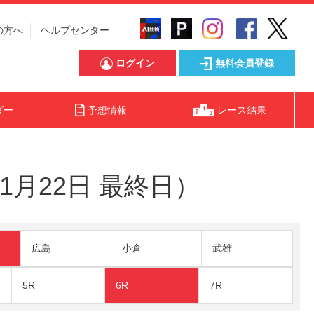
の方へ
ヘルプセンター
ログイン
無料会員登録
ダー
予想情報
レース結果
1月22日 最終日）
広島
小倉
武雄
5R
6R
7R