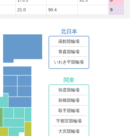
21.0
90.4
9
北日本
函館競輪場
青森競輪場
いわき平競輪場
関東
弥彦競輪場
前橋競輪場
取手競輪場
宇都宮競輪場
大宮競輪場