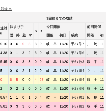
阜競輪 ≫
3回前までの成績
決まり手
今回開催
前回開催
3連対
S
B
率
逃
捲
差
マ
開催
初日
成績
開催
初日
準7
予3
45.16
0
0
5
5
3
0
岐 阜
11/20
川 崎
11/09
準6
予2
34.38
0
1
3
2
3
0
岐 阜
11/20
川 崎
11/09
抜3
予6
45.45
0
0
3
3
0
0
岐 阜
11/20
取 手
11/10
準4
予1
25
0
0
2
1
2
0
岐 阜
11/20
立 川
11/06
準4
予1
50
6
5
0
0
4
23
岐 阜
11/20
取 手
11/10
準6
予2
12
0
2
1
0
0
0
岐 阜
11/20
取 手
11/10
抜1
予6
28.57
1
1
0
1
0
4
岐 阜
11/20
広 島
11/13
抜2
予5
25.81
0
3
3
0
0
0
岐 阜
11/20
取 手
11/10