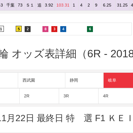
43
千葉
73
Ｓ１
追
3.92
103.31
1
4
2
9
6.25
31.25
1
5
2
8
3
4
6
 オッズ表詳細（6R - 201
西武園
静岡
岐阜
2R
3R
4R
年11月22日 最終日 特 選 F1 