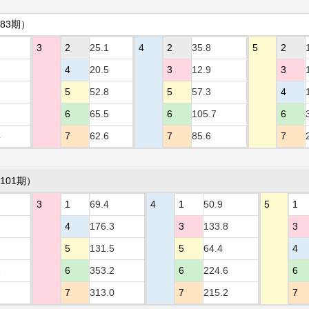
83期）
3
2
25.1
4
2
35.8
5
2
4
20.5
3
12.9
3
5
52.8
5
57.3
4
2
6
65.5
6
105.7
6
4
7
62.6
7
85.6
7
101期）
3
1
69.4
4
1
50.9
5
1
4
176.3
3
133.8
3
5
131.5
5
64.4
4
1
6
353.2
6
224.6
6
7
7
313.0
7
215.2
7