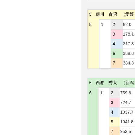
5
廣川 泰昭
（愛媛 
5
1
2
82.0
3
178.1
4
217.3
6
368.8
7
384.8
6
西巻 秀太
（新潟 
6
1
2
759.8
3
724.7
4
1037.7
5
1041.8
7
952.5