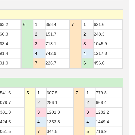
63.2
6
1
358.4
7
1
621.6
66.3
2
151.7
2
248.3
63.4
3
713.1
3
1045.9
91.4
4
742.9
4
1217.8
01.0
7
226.7
6
456.6
541.6
5
1
607.5
7
1
779.8
079.7
2
286.1
2
668.4
381.3
3
1201.3
3
1282.2
424.6
4
1353.8
4
1449.4
051.5
7
344.5
5
716.9