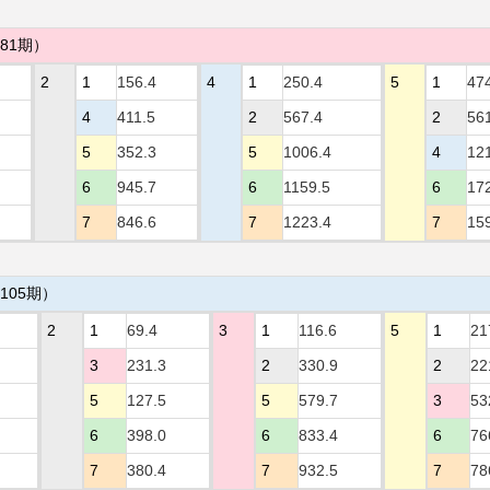
81期）
2
1
156.4
4
1
250.4
5
1
47
4
411.5
2
567.4
2
56
5
352.3
5
1006.4
4
12
6
945.7
6
1159.5
6
17
7
846.6
7
1223.4
7
15
105期）
2
1
69.4
3
1
116.6
5
1
21
3
231.3
2
330.9
2
22
5
127.5
5
579.7
3
53
6
398.0
6
833.4
6
76
7
380.4
7
932.5
7
78