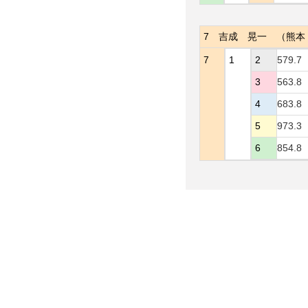
7
吉成 晃一
（熊本 
7
1
2
579.7
3
563.8
4
683.8
5
973.3
6
854.8