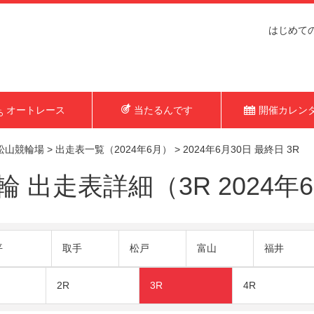
はじめて
オートレース
当たるんです
開催カレン
松山競輪場
>
出走表一覧（2024年6月）
>
2024年6月30日 最終日 3R
 出走表詳細（3R 2024年
平
取手
松戸
富山
福井
2R
3R
4R