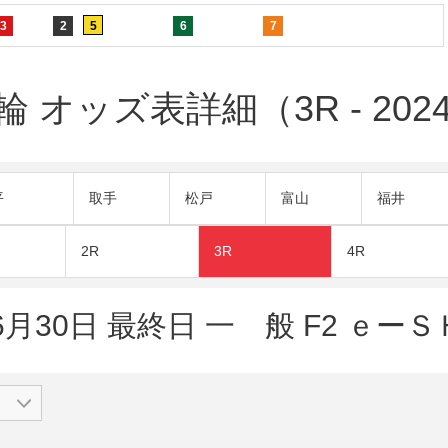
3
2
5
6
7
 オッズ表詳細（3R - 202
平
取手
松戸
富山
福井
2R
3R
4R
年6月30日 最終日 一 般 F2 ｅ