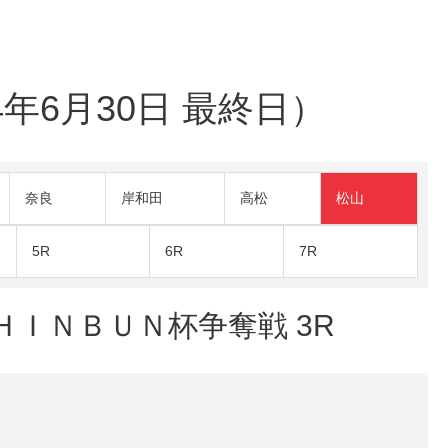
4年6月30日 最終日）
奈良
岸和田
高松
松山
5R
6R
7R
ーＳＨＩＮＢＵＮ杯争奪戦 3R