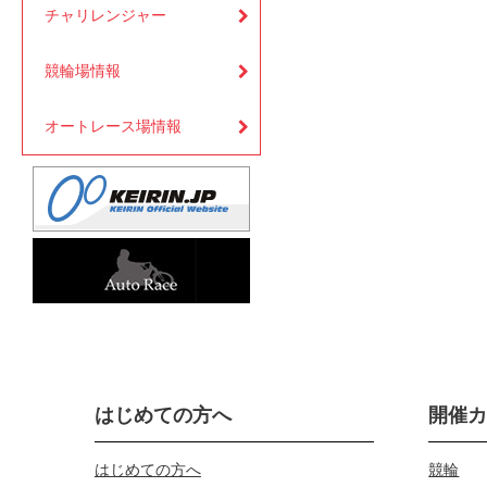
チャリレンジャー
競輪場情報
オートレース場情報
はじめての方へ
開催
はじめての方へ
競輪