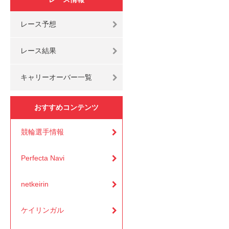
レース予想
レース結果
キャリーオーバー一覧
おすすめコンテンツ
競輪選手情報
Perfecta Navi
netkeirin
ケイリンガル