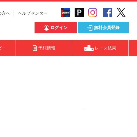
の方へ
ヘルプセンター
ログイン
無料会員登録
ダー
予想情報
レース結果
。