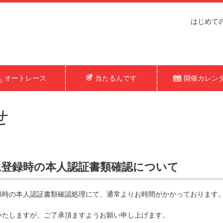
はじめて
オートレース
当たるんです
開催カレン
せ
規登録時の本人認証書類確認について
録時の本人認証書類確認処理にて、通常よりお時間がかかっております
いたしますが、ご了承頂ますようお願い申し上げます。