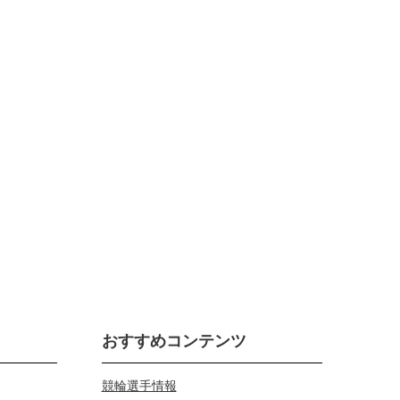
おすすめコンテンツ
競輪選手情報