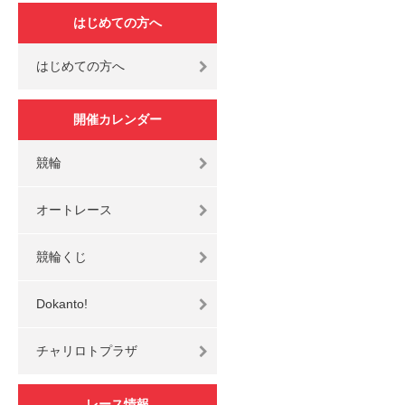
はじめての方へ
はじめての方へ
開催カレンダー
競輪
オートレース
競輪くじ
Dokanto!
チャリロトプラザ
レース情報