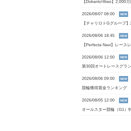
【Dokanto!4two】2
2026/08/07 08:00
NEW
【チャリロトGグループ】2
2026/08/06 18:45
NEW
【Perfecta Navi
2026/08/06 12:00
NEW
第30回オートレースグラ
2026/08/06 09:00
NEW
競輪獲得賞金ランキング
2026/08/05 12:00
NEW
オールスター競輪（G1）