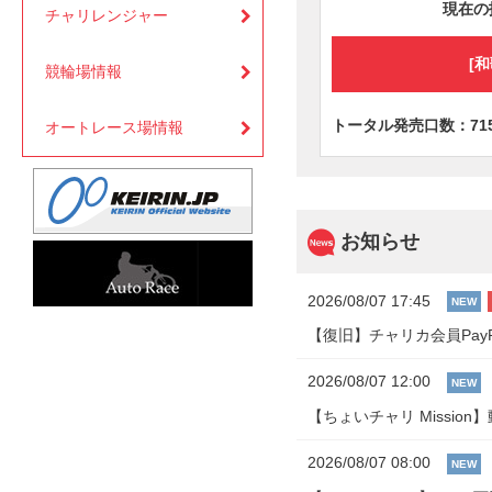
現在の
チャリレンジャー
[
競輪場情報
トータル発売口数：71
オートレース場情報
お知らせ
2026/08/07 17:45
NEW
【復旧】チャリカ会員Pay
2026/08/07 12:00
NEW
【ちょいチャリ Missi
2026/08/07 08:00
NEW