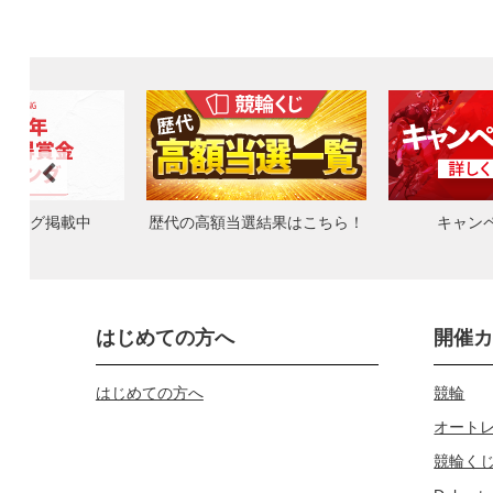
キング掲載中
歴代の高額当選結果はこちら！
キャン
はじめての方へ
開催
はじめての方へ
競輪
オート
競輪く