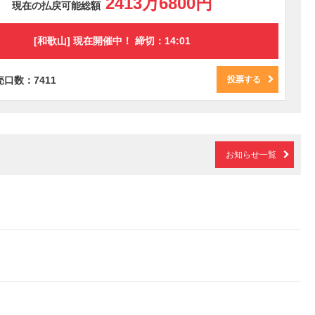
2413万6800円
現在の払戻可能総額
[和歌山] 現在開催中！ 締切：14:01
口数：7411
投票する
お知らせ一覧