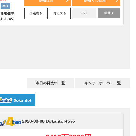
競輪投票
競輪くじ投票
MD
LIVE
結果
出走表
オッズ
1R開催中
 20:45
本日の発売中一覧
キャリーオーバー一覧
2026-08-08 Dokanto!4two