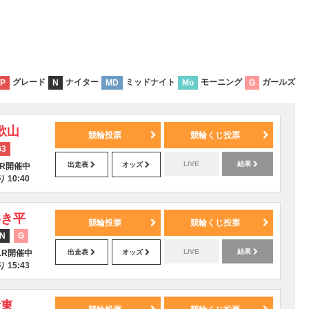
グレード
ナイター
ミッドナイト
モーニング
ガールズ
P
N
MD
Mo
G
歌山
競輪投票
競輪くじ投票
G3
LIVE
結果
出走表
オッズ
1R開催中
 10:40
わき平
競輪投票
競輪くじ投票
N
G
LIVE
結果
出走表
オッズ
1R開催中
 15:43
伊東