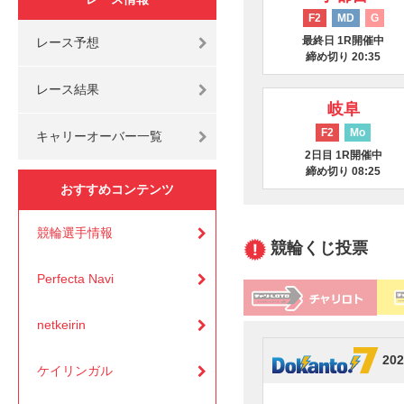
F2
MD
G
最終日
1R開催中
レース予想
締め切り 20:35
レース結果
岐阜
F2
Mo
キャリーオーバー一覧
2日目
1R開催中
締め切り 08:25
おすすめコンテンツ
競輪選手情報
競輪くじ投票
Perfecta Navi
netkeirin
202
ケイリンガル