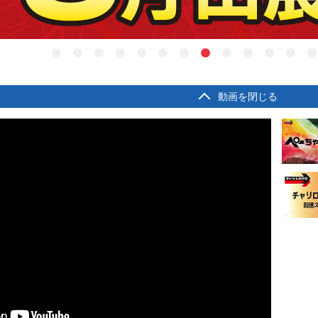
動画を閉じる
日の購入限度額の設定）↓