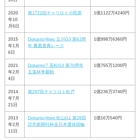
2020
第1722回チャリロト小田原
1億1122万4240円
年10
月6日
2015
Dokanto!4two 立川G3 第63周
1億998万6360円
年1月
年 鳳凰賞典レース
6日
2021
Dokanto!7 高松G3 第70周年
1億755万1200円
年2月
玉藻杯争覇戦
4日
2014
第297回チャリロト松戸
1億236万3740円
年7月
21日
2013
Dokanto!4two 松山G1 第28回
1億16万540円
年2月
読売新聞社杯全日本選抜競輪
11日