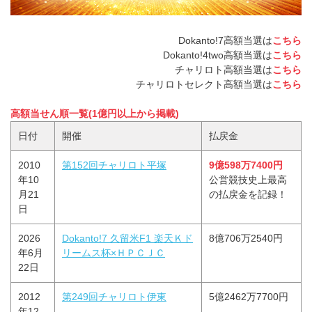
Dokanto!7高額当選は
こちら
Dokanto!4two高額当選は
こちら
チャリロト高額当選は
こちら
チャリロトセレクト高額当選は
こちら
高額当せん順一覧(1億円以上から掲載)
日付
開催
払戻金
2010
第152回チャリロト平塚
9億598万7400円
年10
公営競技史上最高
月21
の払戻金を記録！
日
2026
Dokanto!7 久留米F1 楽天Ｋド
8億706万2540円
年6月
リームス杯×ＨＰＣＪＣ
22日
2012
第249回チャリロト伊東
5億2462万7700円
年12