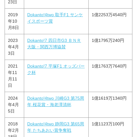
23日
2019
Dokanto!4two 取手F1 サンケ
1億2253万4540円
年10
イスポーツ賞
月8日
2023
Dokanto!7 四日市G3 ＢＮＲ
1億1795万240円
年4月
大阪・関西万博協賛
3日
2021
Dokanto!7 平塚F1 オッズパー
1億1763万7640円
年11
ク杯
月11
日
2024
Dokanto!4two 川崎G3 第75周
1億1619万1340円
年4月
年 桜花賞・海老澤清杯
5日
2018
Dokanto!4two 静岡G3 第65周
1億1123万100円
年2月
年 たちあおい賞争奪戦
18日