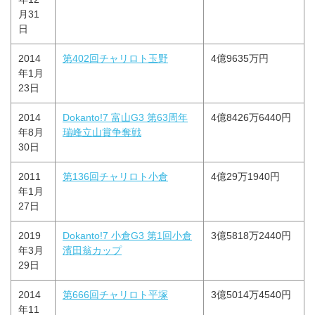
月31
日
2014
第402回チャリロト玉野
4億9635万円
年1月
23日
2014
Dokanto!7 富山G3 第63周年
4億8426万6440円
年8月
瑞峰立山賞争奪戦
30日
2011
第136回チャリロト小倉
4億29万1940円
年1月
27日
2019
Dokanto!7 小倉G3 第1回小倉
3億5818万2440円
年3月
濱田翁カップ
29日
2014
第666回チャリロト平塚
3億5014万4540円
年11