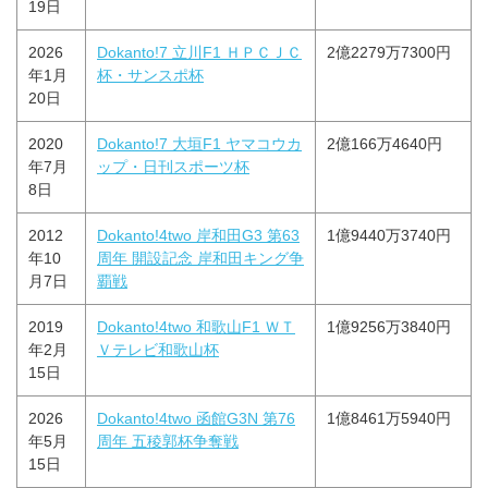
19日
2026
Dokanto!7 立川F1 ＨＰＣＪＣ
2億2279万7300円
年1月
杯・サンスポ杯
20日
2020
Dokanto!7 大垣F1 ヤマコウカ
2億166万4640円
年7月
ップ・日刊スポーツ杯
8日
2012
Dokanto!4two 岸和田G3 第63
1億9440万3740円
年10
周年 開設記念 岸和田キング争
月7日
覇戦
2019
Dokanto!4two 和歌山F1 ＷＴ
1億9256万3840円
年2月
Ｖテレビ和歌山杯
15日
2026
Dokanto!4two 函館G3N 第76
1億8461万5940円
年5月
周年 五稜郭杯争奪戦
15日