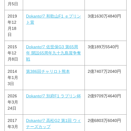
月5日
2019
Dokanto!7 和歌山F1 ｅプリン
3億1630万4840円
年12
ト賞
月18
日
2015
Dokanto!7 佐世保G3 第65周
3億189万5540円
年12
年 開設65周年九十九島賞争奪
月8日
戦
2014
第386回チャリロト熊本
2億7407万2040円
年1月
3日
2026
Dokanto!7 別府F1 ラブリン杯
2億9709万4640円
年3月
24日
2017
Dokanto!7 高松G2 第1回 ウィ
2億6803万6040円
年3月
ナーズカップ