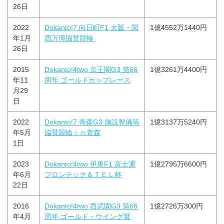
26日
2022
Dokanto!7 向日町F1 大阪・関
1億4552万1440円
年1月
西万博協賛競輪
26日
2015
Dokanto!4two 京王閣G3 第66
1億3261万4400円
年11
周年 ゴールドカップレース
月29
日
2022
Dokanto!7 青森G3 施設整備等
1億3137万5240円
年5月
協賛競輪ｉｎ青森
1日
2023
Dokanto!4two 伊東F1 富士通
1億2795万6600円
年6月
フロンテック＆ＴＥＬ杯
22日
2016
Dokanto!4two 西武園G3 第66
1億2726万300円
年4月
周年 ゴールド・ウイング賞