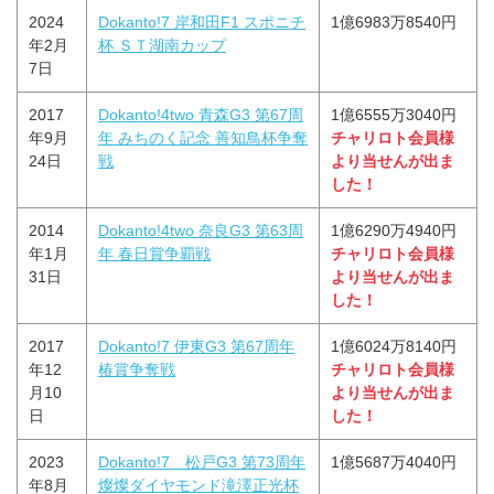
2024
Dokanto!7 岸和田F1 スポニチ
1億6983万8540円
年2月
杯 ＳＴ湖南カップ
7日
2017
Dokanto!4two 青森G3 第67周
1億6555万3040円
年9月
年 みちのく記念 善知鳥杯争奪
チャリロト会員様
24日
戦
より当せんが出ま
した！
2014
Dokanto!4two 奈良G3 第63周
1億6290万4940円
年1月
年 春日賞争覇戦
チャリロト会員様
31日
より当せんが出ま
した！
2017
Dokanto!7 伊東G3 第67周年
1億6024万8140円
年12
椿賞争奪戦
チャリロト会員様
月10
より当せんが出ま
日
した！
2023
Dokanto!7 松戸G3 第73周年
1億5687万4040円
年8月
燦燦ダイヤモンド滝澤正光杯