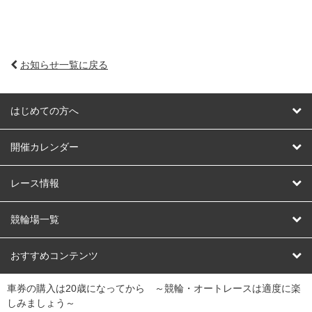
お知らせ一覧に戻る
はじめての方へ
はじめての方へ
開催カレンダー
競輪
レース情報
オートレース
レース予想
競輪場一覧
競輪くじ
レース結果
北日本
函館競輪場
青森競輪場
いわき平競輪場
おすすめコンテンツ
車券の購入は20歳になってから ～競輪・オートレースは適度に楽
Dokanto!
キャリーオーバー一覧
関
競輪選手情報
弥彦競輪場
前橋競輪場
取手競輪場
宇都宮競輪場
しみましょう～
東