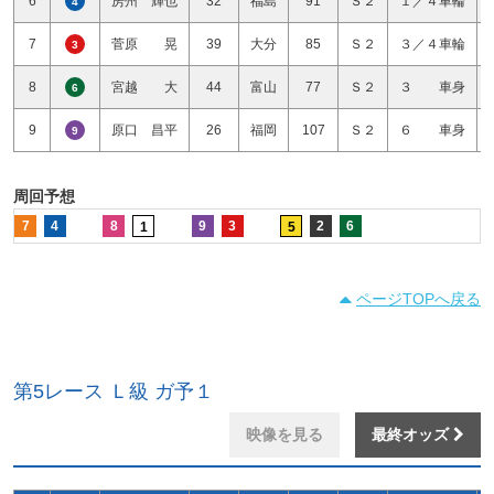
6
房州 輝也
32
福島
91
Ｓ２
１／４車輪
4
7
菅原 晃
39
大分
85
Ｓ２
３／４車輪
3
8
宮越 大
44
富山
77
Ｓ２
３ 車身
6
9
原口 昌平
26
福岡
107
Ｓ２
６ 車身
9
周回予想
7
4
8
9
3
2
6
1
5
ページTOPへ戻る
第5レース Ｌ級 ガ予１
映像を見る
最終オッズ