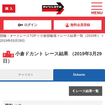
ログイン
無料会員登録
競輪・オートレースTOP
>
小倉競輪場
>
レース結果一覧（2019年）
>
2019年03月29日
小倉ドカント レース結果 （2019年3月29
日）
チャリロト
Dokanto
レース結果一覧