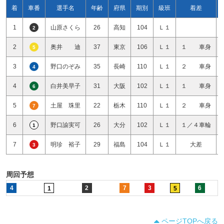
着
車番
選手名
年齢
府県
期別
級班
着差
1
山原さくら
26
高知
104
Ｌ１
2
2
奥井 迪
37
東京
106
Ｌ１
１ 車身
5
3
野口のぞみ
35
長崎
110
Ｌ１
２ 車身
4
4
白井美早子
31
大阪
102
Ｌ１
１ 車身
6
5
土屋 珠里
22
栃木
110
Ｌ１
２ 車身
7
6
野口諭実可
26
大分
102
Ｌ１
１／４車輪
1
7
明珍 裕子
29
福島
104
Ｌ１
大差
3
周回予想
4
2
7
3
6
1
5
ページTOPへ戻る