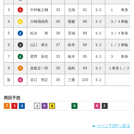
3
中村敏之輔
33
北海
91
Ｓ２
１ 車身
3
4
大崎飛雄馬
40
愛媛
88
Ｓ２
３／４車輪
5
5
松永 将
38
茨城
89
Ｓ２
３／４車身
4
6
山口 泰生
37
岐阜
89
Ｓ２
１／２車輪
2
7
星野 辰也
33
栃木
95
Ｓ２
３ 車身
6
8
真船圭一郎
30
福島
94
Ｓ１
１車身１／２
7
落
谷口 明正
35
三重
103
Ｓ２
8
周回予想
7
3
4
9
6
8
2
1
5
ページTOPへ戻る