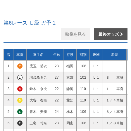
第6レース Ｌ級 ガ予１
映像を見る
最終オッズ
着
車番
選手名
年齢
府県
期別
級班
着差
1
児玉 碧衣
23
福岡
108
Ｌ１
7
2
増茂るるこ
27
東京
102
Ｌ１
８ 車身
1
3
鈴木 奈央
22
静岡
110
Ｌ１
１ 車身
3
4
大谷 杏奈
22
愛知
110
Ｌ１
１／４車輪
5
5
青木 美優
24
栃木
106
Ｌ１
３／４車身
6
6
三宅 玲奈
23
岡山
108
Ｌ１
１／８車輪
2