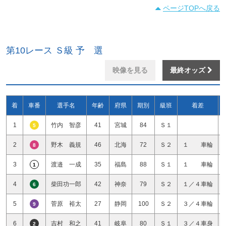
ページTOPへ戻る
第10レース Ｓ級 予 選
映像を見る
最終オッズ
着
車番
選手名
年齢
府県
期別
級班
着差
1
竹内 智彦
41
宮城
84
Ｓ１
5
2
野木 義規
46
北海
72
Ｓ２
１ 車輪
8
3
渡邉 一成
35
福島
88
Ｓ１
１ 車輪
1
4
柴田功一郎
42
神奈
79
Ｓ２
１／４車輪
6
5
菅原 裕太
27
静岡
100
Ｓ２
３／４車輪
9
6
吉村 和之
41
岐阜
80
Ｓ１
３／４車身
2