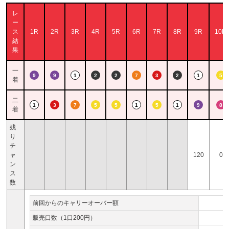
レ
ー
ス
1R
2R
3R
4R
5R
6R
7R
8R
9R
10R
結
果
一
9
9
1
2
2
7
3
2
1
5
着
二
1
3
7
5
5
1
5
1
9
8
着
残
り
チ
ャ
120
0
ン
ス
数
前回からのキャリーオーバー額
販売口数（1口200円）