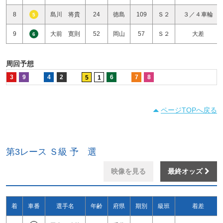
8
島川 将貴
24
徳島
109
Ｓ２
３／４車輪
5
9
大前 寛則
52
岡山
57
Ｓ２
大差
6
周回予想
3
9
4
2
6
7
8
5
1
ページTOPへ戻る
第3レース Ｓ級 予 選
映像を見る
最終オッズ
着
車番
選手名
年齢
府県
期別
級班
着差