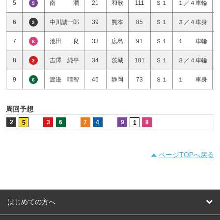
5
南 潤
21
和歌
111
Ｓ１
１／４車輪
9
6
中川誠一郎
39
熊本
85
Ｓ１
３／４車身
2
7
池田 良
33
広島
91
Ｓ１
１ 車輪
8
8
吉澤 純平
34
茨城
101
Ｓ１
３／４車輪
3
9
渡邉 晴智
45
静岡
73
Ｓ１
１ 車身
6
周回予想
2
3
6
7
4
9
8
5
1
ページTOPへ戻る
はじめての方へ