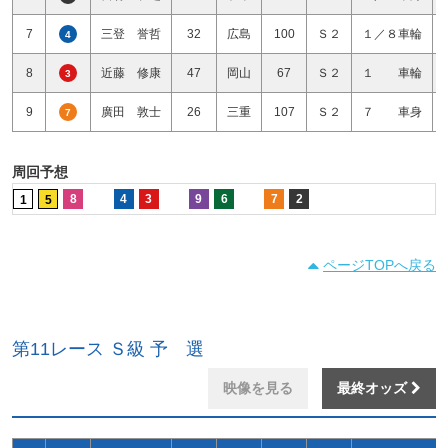
7
三登 誉哲
32
広島
100
Ｓ２
１／８車輪
4
8
近藤 修康
47
岡山
67
Ｓ２
１ 車輪
3
9
廣田 敦士
26
三重
107
Ｓ２
７ 車身
7
周回予想
8
4
3
9
6
7
2
1
5
ページTOPへ戻る
第11レース Ｓ級 予 選
映像を見る
最終オッズ