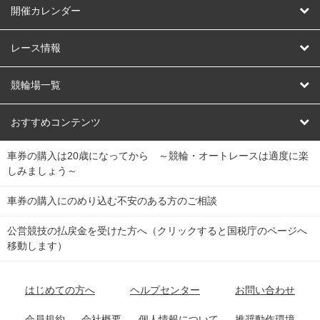
はじめての方へ
開催カレンダー
競輪
レース情報
オートレース
レース予想
競輪場一覧
競輪くじ
レース結果
北日本
函館競輪場
青森競輪場
いわき平競輪場
おすすめコンテンツ
車券の購入は20歳になってから ～競輪・オートレースは適度に楽
Dokanto!
キャリーオーバー一覧
関
競輪選手情報
弥彦競輪場
前橋競輪場
取手競輪場
宇都宮競輪場
しみましょう～
東
大宮競輪場
西武園競輪場
京王閣競輪場
立川競輪場
チャリロトプラザ
Perfecta Navi
車券の購入にのめり込む不安のある方のご相談
南
松戸競輪場
千葉競輪場
川崎競輪場
平塚競輪場
公営競技の払戻金を受けた方へ（クリックすると国税庁のページへ
netkeirin
関
移動します）
小田原競輪場
伊東競輪場
静岡競輪場
東
ケイリンガル
中
名古屋競輪場
岐阜競輪場
大垣競輪場
豊橋競輪場
はじめての方へ
ヘルプセンター
お問い合わせ
部
チャリレンジャー
富山競輪場
松阪競輪場
四日市競輪場
会員規約
会社概要
個人情報について
推奨動作環境