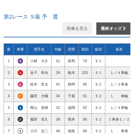
第2レース Ｓ級 予 選
映像を見る
最終オッズ
着
車番
選手名
年齢
府県
期別
級班
着差
1
小林 大介
41
群馬
79
Ｓ１
9
2
金子 幸央
26
栃木
101
Ｓ１
１／４車輪
3
3
鈴木 良太
41
静岡
86
Ｓ２
１／２車身
8
4
藤田 大輔
34
千葉
91
Ｓ２
１ 車輪
7
5
樫山 恭柄
32
福岡
92
Ｓ２
１／４車輪
4
6
服部 克久
38
熊本
90
Ｓ２
１車身１／２
2
7
小川 圭二
48
徳島
68
Ｓ２
１ 車身
1